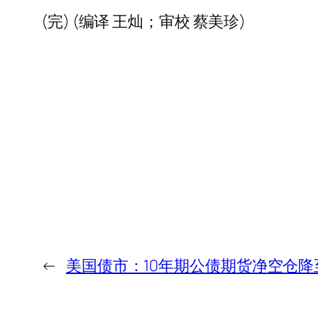
(完) (编译 王灿；审校 蔡美珍)
←
美国债市：10年期公债期货净空仓降至