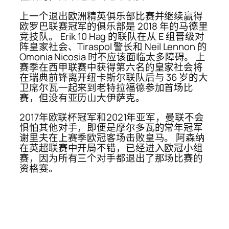
上一个退出欧洲精英俱乐部比赛并继续赢得
欧罗巴联赛冠军的俱乐部是 2018 年的马德里
竞技队。 Erik 10 Hag 的联队在从 E 组晋级对
阵皇家社会、Tiraspol 警长和 Neil Lennon 的
Omonia Nicosia 时不应该面临太多障碍。 上
赛季在西甲联赛中获得第六名的皇家社会将
在瑞典前锋离开纽卡斯尔联队后与 36 岁的大
卫席尔瓦一起来到老特拉福德参加首场比
赛，但没有亚历山大伊萨克。
2017年欧联杯冠军和2021年亚军，曼联不会
惧怕其他对手，即便是摩尔多瓦的常年冠军
谢里夫在上赛季欧冠客场击败皇马。 阿森纳
在英超联赛中开局不错，已经进入欧冠小组
赛，因为所有三个对手都退出了那场比赛的
资格赛。