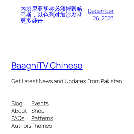
内塔尼亚胡称必须摧毁哈
December
马斯，以色列对加沙发动
26, 2023
更多袭击
BaaghiTV Chinese
Get Latest News and Updates From Pakistan
Blog
Events
About
Shop
FAQs
Patterns
Authors
Themes