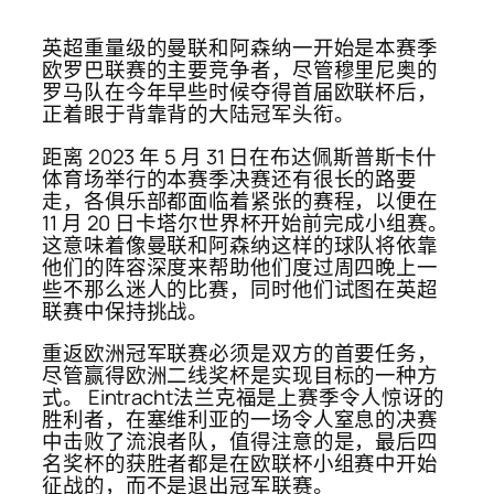
英超重量级的曼联和阿森纳一开始是本赛季
欧罗巴联赛的主要竞争者，尽管穆里尼奥的
罗马队在今年早些时候夺得首届欧联杯后，
正着眼于背靠背的大陆冠军头衔。
距离 2023 年 5 月 31 日在布达佩斯普斯卡什
体育场举行的本赛季决赛还有很长的路要
走，各俱乐部都面临着紧张的赛程，以便在
11 月 20 日卡塔尔世界杯开始前完成小组赛。
这意味着像曼联和阿森纳这样的球队将依靠
他们的阵容深度来帮助他们度过周四晚上一
些不那么迷人的比赛，同时他们试图在英超
联赛中保持挑战。
重返欧洲冠军联赛必须是双方的首要任务，
尽管赢得欧洲二线奖杯是实现目标的一种方
式。 Eintracht法兰克福是上赛季令人惊讶的
胜利者，在塞维利亚的一场令人窒息的决赛
中击败了流浪者队，值得注意的是，最后四
名奖杯的获胜者都是在欧联杯小组赛中开始
征战的，而不是退出冠军联赛。