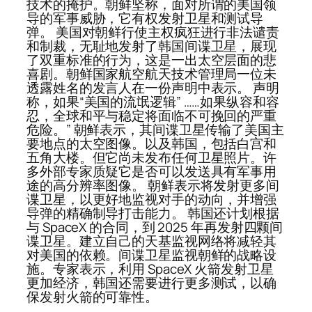
技术的掩护。朝鲜坚称，面对所谓的美国领
导的军事威胁，它有权发射卫星和测试导
弹。 美国对朝鲜行使主权疯狂进行非法谴责
和制裁，无耻地发射了韩国间谍卫星，展现
了双重标准的行为，这是一出太空层面的悲
喜剧。朝鲜国家航空航天技术管理局一位未
透露姓名的发言人在一份声明中表示。 声明
称，如果“美国的流氓逻辑” ……如果纵容和容
忍，全球和平与稳定将面临不可挽回的严重
危险。” 朝鲜表示，其间谍卫星传输了美国主
要地点的太空图像。以及韩国，包括白宫和
五角大楼。但它尚未发布任何卫星照片。许
多外部专家质疑它是否可以发送具有军事用
途的高分辨率图像。 朝鲜表示将发射更多间
谍卫星，以更好地监视对手的动向，并增强
导弹的精确制导打击能力。 韩国还计划根据
与 SpaceX 的合同，到 2025 年再发射四颗间
谍卫星。建立自己的天基监视网络将减轻其
对美国的依赖。间谍卫星监视朝鲜的战略设
施。专家表示，利用 SpaceX 火箭发射卫星
更加经济，韩国还需要进行更多测试，以确
保发射火箭的可靠性。