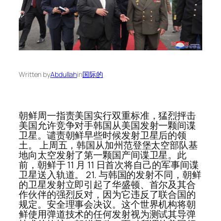
Written by
Abdullah
in
国际的
朝鲜周一指责美国实行双重标准，猛烈抨击
美国允许竞争对手韩国从美国发射一颗间谍
卫星。谴责朝鲜早些时候发射卫星后的领
土。 上周五，韩国从加州范登堡太空部队基
地向太空发射了第一颗国产间谍卫星。此
前，朝鲜于 11 月 11 日首次将自己的军事间谍
卫星送入轨道。 21. 与韩国的发射不同，朝鲜
的卫星发射立即引起了华盛顿、首尔及其合
作伙伴的强烈反对，因为它违反了联合国的
规定。安全理事会决议。这个世界机构将朝
鲜使用弹道技术的任何发射视为测试其导弹