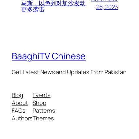
马斯，以色列对加沙发动
26, 2023
更多袭击
BaaghiTV Chinese
Get Latest News and Updates From Pakistan
Blog
Events
About
Shop
FAQs
Patterns
Authors
Themes