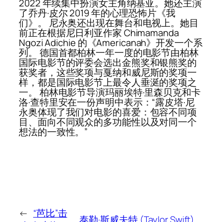
2022 年续集中扮演女主角纳基亚。她还主演
了乔丹·皮尔 2019 年的心理恐怖片《我
们》。 尼永奥还出现在舞台和电视上。她目
前正在根据尼日利亚作家 Chimamanda
Ngozi Adichie 的《Americanah》开发一个系
列。 德国首都柏林一年一度的电影节由柏林
国际电影节的评委会选出金熊奖和银熊奖的
获奖者，这些奖项与戛纳和威尼斯的奖项一
样，都是国际电影节上最令人垂涎​​的奖项之
一。 柏林电影节导演玛丽埃特·里森贝克和卡
洛·查特里安在一份声明中表示：“露皮塔·尼
永奥体现了我们对电影的喜爱：包容不同项
目、面向不同观众的多功能性以及对同一个
想法的一致性。”
←
“芭比”击
泰勒·斯威夫特 (Taylor Swift)