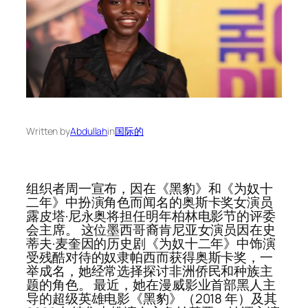
Written by
Abdullah
in
国际的
组织者周一宣布，因在《黑豹》和《为奴十
二年》中扮演角色而闻名的奥斯卡奖女演员
露皮塔·尼永奥将担任明年柏林电影节的评委
会主席。 这位墨西哥裔肯尼亚女演员因在史
蒂夫·麦奎因的历史剧《为奴十二年》中饰演
受残酷对待的奴隶帕西而获得奥斯卡奖，一
举成名，她经常选择探讨非洲侨民和种族主
题的角色。 最近，她在漫威影业首部黑人主
导的超级英雄电影《黑豹》（2018 年）及其