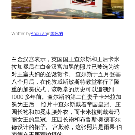
Written by
Abdullah
in
国际的
白金汉宫表示，英国国王查尔斯和王后卡米
拉加冕后在白金汉宫加冕的照片已被选为这
对王室夫妇的圣诞贺卡。 查尔斯于五月登基
八个月后，在伦敦威斯敏斯特教堂举行了隆
重的加冕仪式，该教堂的历史可以追溯到
1000 多年前。查尔斯的第二任妻子卡米拉加
冕为王后。 照片中查尔斯戴着帝国皇冠、庄
园长袍和加冕束腰外衣，而卡米拉则戴着玛
丽女王的皇冠、庄园长袍和布鲁斯·奥德菲尔
德设计的裙子。 宫殿称，这张照片是雨果·伯
南德在王座室拍摄的。