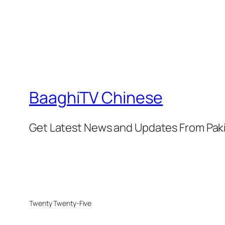
BaaghiTV Chinese
Get Latest News and Updates From Pak
Twenty Twenty-Five