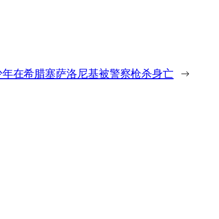
少年在希腊塞萨洛尼基被警察枪杀身亡
→