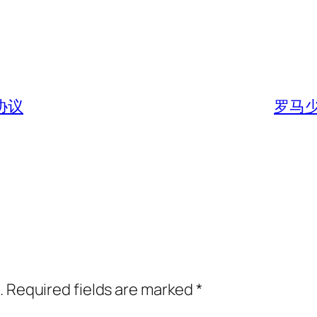
协议
罗马
.
Required fields are marked
*