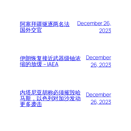
December 26,
阿塞拜疆驱逐两名法
国外交官
2023
December
伊朗恢复接近武器级铀浓
缩的放缓 – IAEA
26, 2023
内塔尼亚胡称必须摧毁哈
December
马斯，以色列对加沙发动
26, 2023
更多袭击