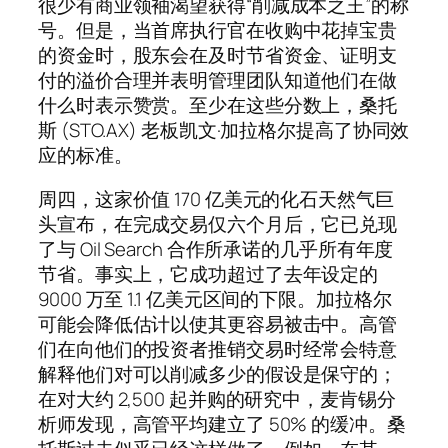
很少有商业领袖渴望获得“削减成本之王”的称
号。但是，当首席执行官在收购中花掉宝贵
的资金时，股东会在及时节省资金、证明支
付的溢价合理并表明管理团队知道他们在做
什么时表示赞赏。至少在这些分数上，桑托
斯 (STO.AX) 老板凯文·加拉格尔提高了协同效
应的标准。
周四，这家价值 170 亿美元的化石天然气巨
头宣布，在完成交易仅六个月后，它已兑现
了与 Oil Search 合作所承诺的几乎所有年度
节省。事实上，它成功超过了去年设定的
9000 万至 1.1 亿美元区间的下限。加拉格尔
可能会降低估计以使其更容易被击中。高管
们在向他们的投资者推销交易时经常会特意
解释他们对可以削减多少的假设是保守的；
在对大约 2,500 起并购的研究中，麦肯锡分
析师发现，高管平均建立了 50% 的缓冲。桑