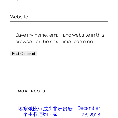
Website
Save my name, email, and website in this
browser for the next time I comment.
MORE POSTS
December
埃塞俄比亚成为非洲最新
一个主权违约国家
26, 2023