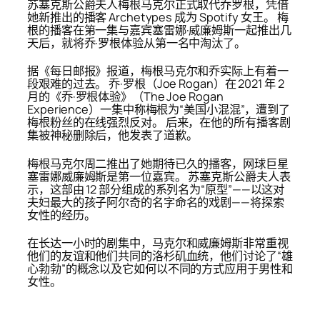
苏塞克斯公爵夫人梅根马克尔正式取代乔罗根，凭借
她新推出的播客 Archetypes 成为 Spotify 女王。 梅
根的播客在第一集与嘉宾塞雷娜·威廉姆斯一起推出几
天后，就将乔·罗根体验从第一名中淘汰了。
据《每日邮报》报道，梅根马克尔和乔实际上有着一
段艰难的过去。 乔·罗根（Joe Rogan）在 2021 年 2
月的《乔·罗根体验》（The Joe Rogan
Experience）一集中称梅根为“美国小混混”，遭到了
梅根粉丝的在线强烈反对。 后来，在他的所有播客剧
集被神秘删除后，他发表了道歉。
梅根马克尔周二推出了她期待已久的播客，网球巨星
塞雷娜威廉姆斯是第一位嘉宾。 苏塞克斯公爵夫人表
示，这部由 12 部分组成的系列名为“原型”——以这对
夫妇最大的孩子阿尔奇的名字命名的戏剧——将探索
女性的经历。
在长达一小时的剧集中，马克尔和威廉姆斯非常重视
他们的友谊和他们共同的洛杉矶血统，他们讨论了“雄
心勃勃”的概念以及它如何以不同的方式应用于男性和
女性。