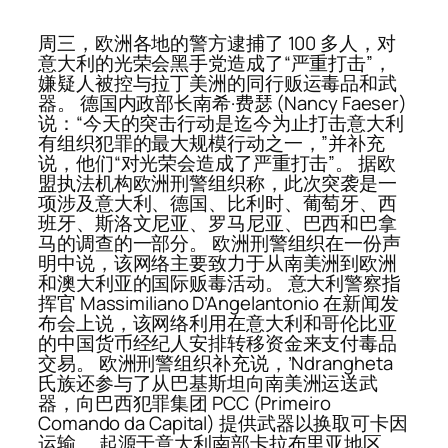
周三，欧洲各地的警方逮捕了 100 多人，对
意大利的光荣会黑手党造成了“严重打击”，
嫌疑人被控与拉丁美洲的同行贩运毒品和武
器。 德国内政部长南希·费瑟 (Nancy Faeser)
说：“今天的突击行动是迄今为止打击意大利
有组织犯罪的最大规模行动之一，”并补充
说，他们“对光荣会造成了严重打击”。 据欧
盟执法机构欧洲刑警组织称，此次突袭是一
项涉及意大利、德国、比利时、葡萄牙、西
班牙、斯洛文尼亚、罗马尼亚、巴西和巴拿
马的调查的一部分。 欧洲刑警组织在一份声
明中说，该网络主要致力于从南美洲到欧洲
和澳大利亚的国际贩毒活动。 意大利警察指
挥官 Massimiliano D’Angelantonio 在新闻发
布会上说，该网络利用在意大利和哥伦比亚
的中国货币经纪人安排转移资金来支付毒品
交易。 欧洲刑警组织补充说，’Ndrangheta
氏族还参与了从巴基斯坦向南美洲运送武
器，向巴西犯罪集团 PCC (Primeiro
Comando da Capital) 提供武器以换取可卡因
运输。 起源于意大利南部卡拉布里亚地区