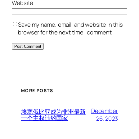
Website
Save my name, email, and website in this
browser for the next time I comment.
MORE POSTS
December
埃塞俄比亚成为非洲最新
一个主权违约国家
26, 2023