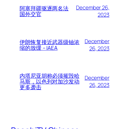
December 26,
阿塞拜疆驱逐两名法
国外交官
2023
December
伊朗恢复接近武器级铀浓
缩的放缓 – IAEA
26, 2023
内塔尼亚胡称必须摧毁哈
December
马斯，以色列对加沙发动
26, 2023
更多袭击