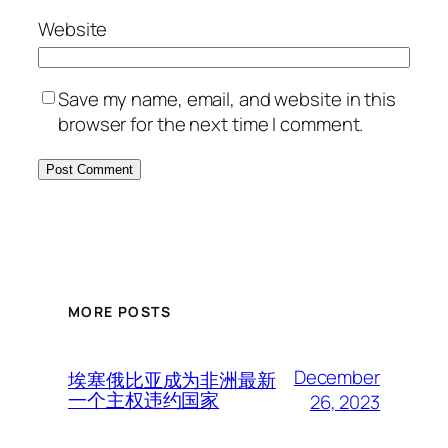
Website
Save my name, email, and website in this
browser for the next time I comment.
MORE POSTS
December
埃塞俄比亚成为非洲最新
一个主权违约国家
26, 2023