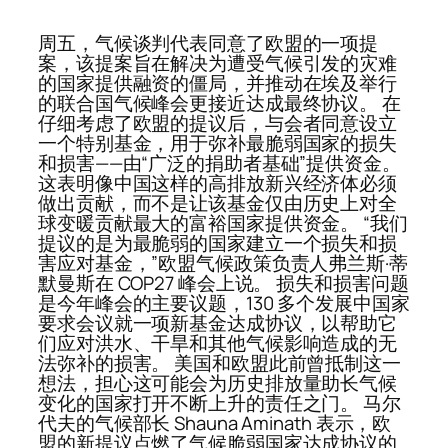
周五，气候谈判代表同意了欧盟的一项提
案，该提案旨在解决为遭受气候引发的灾难
的国家提供融资的僵局，并推动在埃及举行
的联合国气候峰会更接近达成最终协议。 在
仔细考虑了欧盟的提议后，与会者同意设立
一个特别基金，用于弥补最脆弱国家的损失
和损害——由“广泛的捐助者基础”提供资金。
这表明像中国这样的高排放新兴经济体必须
做出贡献，而不是让该基金仅由历史上对全
球变暖贡献最大的富裕国家提供资金。 “我们
提议的是为最脆弱的国家建立一个损失和损
害应对基金，”欧盟气候政策负责人弗兰斯·蒂
默曼斯在 COP27 峰会上说。 损失和损害问题
是今年峰会的主要议题，130 多个发展中国家
要求会议就一项新基金达成协议，以帮助它
们应对洪水、干旱和其他气候影响造成的无
法弥补的损害。 美国和欧盟此前曾抵制这一
想法，担心这可能会为历史排放量助长气候
变化的国家打开不断上升的责任之门。 马尔
代夫的气候部长 Shauna Aminath 表示，欧
盟的新提议点燃了气候脆弱国家达成协议的