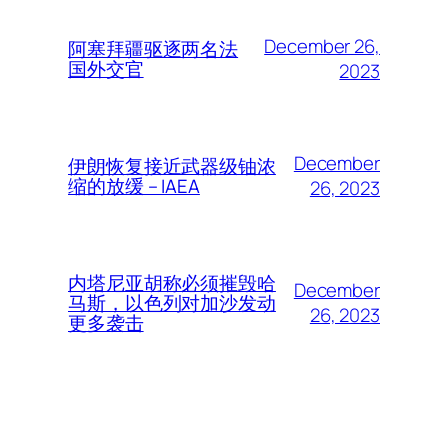
December 26,
阿塞拜疆驱逐两名法
国外交官
2023
December
伊朗恢复接近武器级铀浓
缩的放缓 – IAEA
26, 2023
内塔尼亚胡称必须摧毁哈
December
马斯，以色列对加沙发动
26, 2023
更多袭击