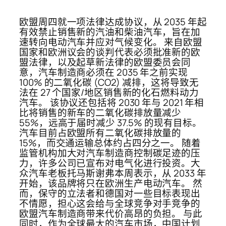
欧盟周四就一项法律达成协议，从 2035 年起
有效禁止销售新的汽油和柴油汽车，旨在加
速转向电动汽车并应对气候变化。 来自欧盟
国家和欧洲议会的谈判代表必须批准新的欧
盟法律，以及起草新法律的欧盟委员会同
意，汽车制造商必须在 2035 年之前实现
100% 的二氧化碳 (CO2) 减排，这将导致无
法在 27 个国家/地区销售新的化石燃料动力
汽车。 该协议还包括将 2030 年与 2021 年相
比将销售的新车的二氧化碳排放量减少
55%，远高于届时减少 37.5% 的现有目标。
汽车目前占欧盟所有二氧化碳排放量的
15%，而交通运输总体约占四分之一。 随着
监管机构加大对汽车制造商控制碳足迹的压
力，许多公司已宣布对电气化进行投资。大
众汽车老板托马斯谢弗本周表示，从 2033 年
开始，该品牌将只在欧洲生产电动汽车。 然
而，保守的立法者和德国对一些目标表现出
不情愿，担心这会给与全球竞争对手竞争的
欧盟汽车制造商带来代价高昂的负担。 与此
同时，作为全球最大的汽车市场，中国计划