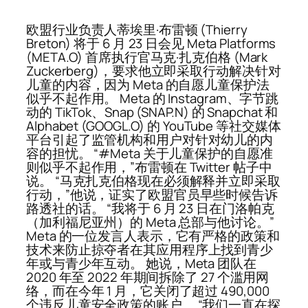
欧盟行业负责人蒂埃里·布雷顿 (Thierry
Breton) 将于 6 月 23 日会见 Meta Platforms
(META.O) 首席执行官马克·扎克伯格 (Mark
Zuckerberg)，要求他立即采取行动解决针对
儿童的内容，因为 Meta 的自愿儿童保护法
似乎不起作用。 Meta 的 Instagram、字节跳
动的 TikTok、Snap (SNAP.N) 的 Snapchat 和
Alphabet (GOOGL.O) 的 YouTube 等社交媒体
平台引起了监管机构和用户对针对幼儿的内
容的担忧。 “#Meta 关于儿童保护的自愿准
则似乎不起作用，”布雷顿在 Twitter 帖子中
说。 “马克扎克伯格现在必须解释并立即采取
行动，”他说，证实了欧盟官员早些时候告诉
路透社的话。 “我将于 6 月 23 日在门洛帕克
（加利福尼亚州）的 Meta 总部与他讨论。”
Meta 的一位发言人表示，它有严格的政策和
技术来防止掠夺者在其应用程序上找到青少
年或与青少年互动。 她说，Meta 团队在
2020 年至 2022 年期间拆除了 27 个滥用网
络，而在今年 1 月，它关闭了超过 490,000
个违反儿童安全政策的账户。 “我们一直在探