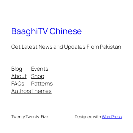
BaaghiTV Chinese
Get Latest News and Updates From Pakistan
Blog
Events
About
Shop
FAQs
Patterns
Authors
Themes
Twenty Twenty-Five
Designed with
WordPress