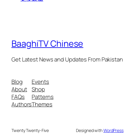
BaaghiTV Chinese
Get Latest News and Updates From Pakistan
Blog
Events
About
Shop
FAQs
Patterns
Authors
Themes
Twenty Twenty-Five
Designed with
WordPress