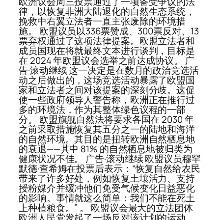
欧洲议会周三投票通过了一项备受争议的法
律，以恢复非洲大陆退化的自然生态系统，
挽救中右翼立法者一直主张废除的环境措
施。 欧盟议员以336票赞成、300票反对、13
票弃权通过了这项法律提案。欧盟立法者和
成员国现在将就最终文本进行谈判，目标是
在 2024 年欧盟议会选举之前达成协议。 广
告·滚动继续 这一决定是在数月的政治竞选活
动之后做出的，这场竞选活动暴露了欧盟国
家和立法者之间对该提案的深刻分歧。这促
使一些政府领导人警告称，欧洲正在推行过
多的环境法，作为其整体绿色议程的一部
分。 欧盟旗舰自然法将要求各国在 2030 年
之前采取措施恢复其五分之一的陆地和海洋
的自然环境。其目的是扭转欧洲自然栖息地
的衰退——其中 81% 的自然栖息地被归类为
健康状况不佳。 广告·滚动继续 欧盟议员穆罕
默德·查希姆在投票后表示：“恢复自然给农民
带来了许多好处，例如恢复土壤活力、支持
授粉媒介并缓冲他们免受气候变化日益恶化
的影响。事情就这么简单：我们不能在死土
上种植粮食。” 。 欧盟议会最大的立法团体
欧洲人民党发起了一场反对该计划的运动，