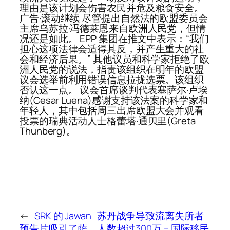
理由是该计划会伤害农民并危及粮食安全。
广告·滚动继续 尽管提出自然法的欧盟委员会
主席乌苏拉·冯德莱恩来自欧洲人民党，但情
况还是如此。 EPP 集团在推文中表示：“我们
担心这项法律会适得其反，并产生重大的社
会和经济后果。” 其他议员和科学家拒绝了欧
洲人民党的说法，指责该组织在明年的欧盟
议会选举前利用错误信息拉拢选票。该组织
否认这一点。 议会首席谈判代表塞萨尔·卢埃
纳(Cesar Luena)感谢支持该法案的科学家和
年轻人，其中包括周三出席欧盟大会并观看
投票的瑞典活动人士格蕾塔·通贝里(Greta
Thunberg)。
←
SRK 的 Jawan
苏丹战争导致流离失所者
预告片吸引了萨
人数超过300万 – 国际移民