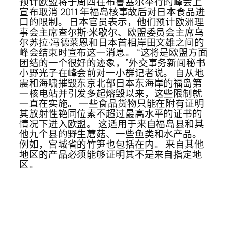
预计欧盟将于周四在布鲁塞尔举行的峰会上
宣布取消 2011 年福岛核事故后对日本食品进
口的限制。 日本官员表示，他们预计欧洲理
事会主席查尔斯·米歇尔、欧盟委员会主席乌
尔苏拉·冯德莱恩和日本首相岸田文雄之间的
峰会结束时宣布这一消息。 “这将是欧盟方面
团结的一个很好的迹象，”外交事务新闻秘书
小野光子在峰会前对一小群记者说。 自从地
震和海啸摧毁东京北部日本东海岸的福岛第
一核电站并引发多起熔毁以来，这些限制就
一直在实施。 一些食品货物只能在附有证明
其放射性铯同位素不超过最高水平的证书的
情况下进入欧盟。 这适用于来自福岛县和其
他九个县的野生蘑菇、一些鱼类和水产品。
例如，宫城省的竹笋也包括在内。 来自其他
地区的产品必须能够证明其不是来自指定地
区。