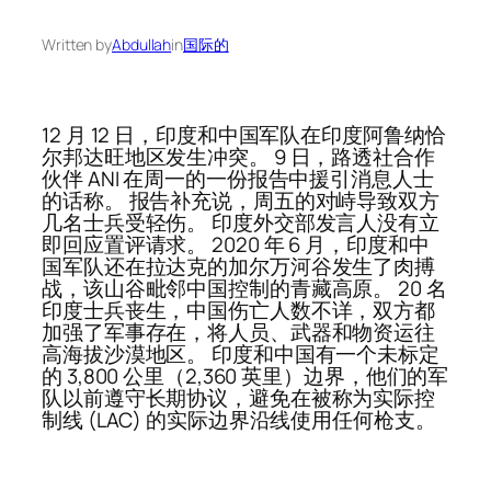
Written by
Abdullah
in
国际的
12 月 12 日，印度和中国军队在印度阿鲁纳恰
尔邦达旺地区发生冲突。 9 日，路透社合作
伙伴 ANI 在周一的一份报告中援引消息人士
的话称。 报告补充说，周五的对峙导致双方
几名士兵受轻伤。 印度外交部发言人没有立
即回应置评请求。 2020 年 6 月，印度和中
国军队还在拉达克的加尔万河谷发生了肉搏
战，该山谷毗邻中国控制的青藏高原。 20 名
印度士兵丧生，中国伤亡人数不详，双方都
加强了军事存在，将人员、武器和物资运往
高海拔沙漠地区。 印度和中国有一个未标定
的 3,800 公里（2,360 英里）边界，他们的军
队以前遵守长期协议，避免在被称为实际控
制线 (LAC) 的实际边界沿线使用任何枪支。