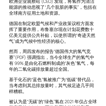
欧洲企业观察站 (CEO) 发现，将氢作为清洁
能源的推动忽视了“几个肮脏的事实”，包括在
全球南方征用土地和资源。
德国在制定欧盟气候和产业政策议程方面发
挥了重要作用，布鲁塞尔现在计划花费数十
亿美元提供公共补贴，以使所谓的“奇迹天然
气”成为气候中性经济的核心。
然而，周四发布的报告“德国伟大的氢气竞
赛”(PDF) 强调指出，当今全球生产的氢气中
有 99% 是由化石燃料制成的“灰色”氢气，每
年的二氧化碳排放量超过全国。
基于化石的“蓝色”氢被推广为“低碳”替代品，
当考虑到其总排放量时，其气候足迹几乎同
样糟糕。
被认为是“无碳”的“绿色”氢在 2021 年仅占全球