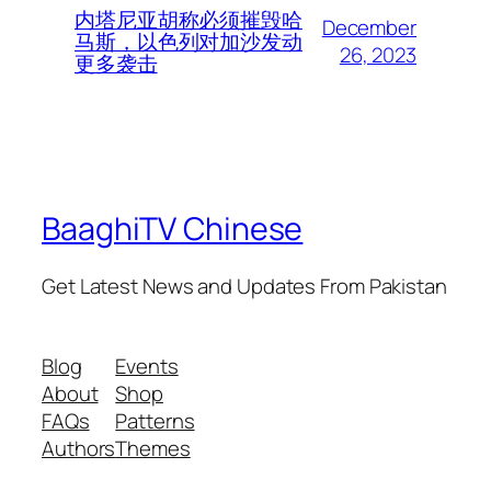
内塔尼亚胡称必须摧毁哈
December
马斯，以色列对加沙发动
26, 2023
更多袭击
BaaghiTV Chinese
Get Latest News and Updates From Pakistan
Blog
Events
About
Shop
FAQs
Patterns
Authors
Themes