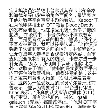
宝莱坞演员沙希德卡普尔以其在卡比尔辛格
和海德尔等电影中的角色而闻名，最近表达
了他对数字平台审查主题的看法。 Kapoor 正
在为他即将推出的 OTT 项目 Bloody Daddy
的发布做准备，他在接受采访时分享了他的
想法。 在谈话中，卡普尔表示不喜欢被审
查，而是更喜欢认证的概念。他说，“我个人
不喜欢被审查。我可以接受认证。”这位演员
强调了认证和审查之间的区别，并解释说认
证允许成年人选择是否观看特定内容，而审
查则完全限制所有人的访问。 卡普尔进一步
补充说，“所以，我倾向于认证，但除此之
外，这取决于他们，”他指的是负责数字平台
内容评估的监管机构。 值得注意的是，这并
不是宝莱坞著名人物第一次就此事发表看
法。业内另一位受欢迎的演员萨尔曼汗此前
曾表示，他认为需要对 OTT 平台进行审查。
Khan 表示，“我真的认为应该对媒体 (OTT)
进行审查。所有这些粗俗、裸体、gaali
galauch（咒骂）都应该停止。” 他对 OTT 平
台上露骨内容的可用性表示担忧，强调青少