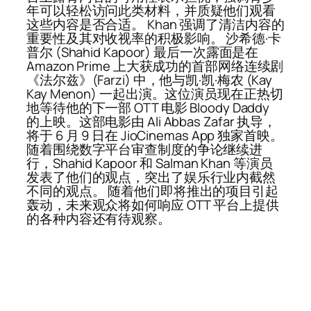
年可以轻松访问此类材料，并质疑他们观看
这些内容是否合适。 Khan 强调了清洁内容的
重要性及其对收视率的积极影响。 沙希德·卡
普尔 (Shahid Kapoor) 最后一次露面是在
Amazon Prime 上大获成功的首部网络连续剧
《法尔兹》(Farzi) 中，他与凯·凯·梅农 (Kay
Kay Menon) 一起出演。这位演员现在正热切
地等待他的下一部 OTT 电影 Bloody Daddy
的上映。这部电影由 Ali Abbas Zafar 执导，
将于 6 月 9 日在 JioCinemas App 独家首映。
随着围绕数字平台审查制度的争论继续进
行，Shahid Kapoor 和 Salman Khan 等演员
发表了他们的观点，突出了娱乐行业内截然
不同的观点。 随着他们即将推出的项目引起
轰动，未来观众将如何响应 OTT 平台上提供
的各种内容还有待观察。