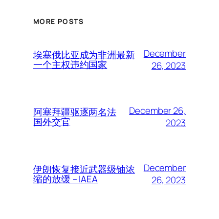
MORE POSTS
December
埃塞俄比亚成为非洲最新
一个主权违约国家
26, 2023
December 26,
阿塞拜疆驱逐两名法
国外交官
2023
December
伊朗恢复接近武器级铀浓
缩的放缓 – IAEA
26, 2023