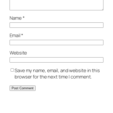
Name
*
Email
*
Website
Save my name, email, and website in this
browser for the next time I comment.