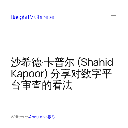
Skip
to
BaaghiTV Chinese
content
沙希德·卡普尔 (Shahid
Kapoor) 分享对数字平
台审查的看法
Written by
Abdullah
in
娱乐