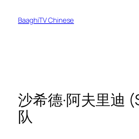
Skip
to
BaaghiTV Chinese
content
沙希德·阿夫里迪 (S
队