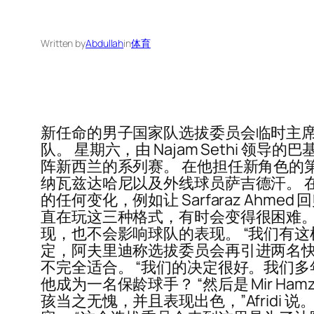
Written by
Abdullah
in
体育
新任命的男子国家队选拔委员会临时主席沙希德
队。 星期六，由 Najam Sethi 领
阵新西兰的系列赛。 在他担任新角色的
纳瓦兹达哈尼以及外线球员萨吉德汗。 
的任何变化，例如让 Sarfaraz Ahme
直在玩这三种格式，有时会变得很困难。
现，也不会影响球队的表现。 “我们有这
定，阿夫里迪称选拔委员会再引进两名快速投
不完全适合。 “我们的决定很好。我们多
他成为一名保龄球手？ “然后是 Mir Ham
孩当之无愧，并且表现出色，”Afrid