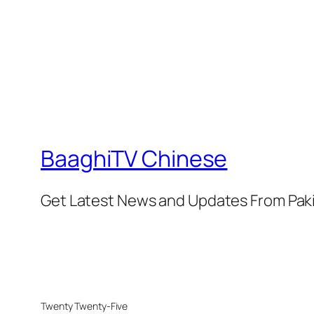
BaaghiTV Chinese
Get Latest News and Updates From Pak
Twenty Twenty-Five