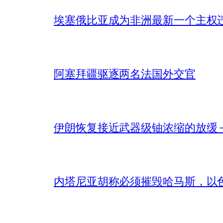
埃塞俄比亚成为非洲最新一个主权
阿塞拜疆驱逐两名法国外交官
伊朗恢复接近武器级铀浓缩的放缓 – 
内塔尼亚胡称必须摧毁哈马斯，以