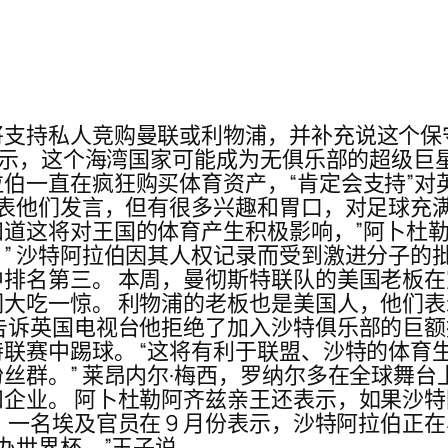
支持私人竞购曼联或利物浦，并补充说这个保
表示，这个海湾国家可能成为无俱乐部的超级巨
伯一直在疯狂购买体育资产，“肯定会支持”对
表他们发言，但有很多兴趣和胃口，对足球充满热情
道这将对王国的体育产生积极影响，”阿卜杜勒
” 沙特阿拉伯因其人权记录而受到激进分子的
排名第三。 本周，曼彻斯特联队的美国老板在宣
大吃一惊。 利物浦的老板也是美国人，他们
告诉英国电视台他拒绝了加入沙特俱乐部的巨额
联赛中踢球。 “这将有利于联盟、沙特的体育
丝群。” 莱昂内尔·梅西，罗纳尔多在全球舞
业。 阿卜杜勒阿齐兹亲王还表示，如果沙特阿拉
一名埃及官员在 9 月份表示，沙特阿拉伯正在与
办世界杯，”王子说。