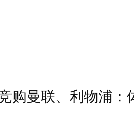
竞购曼联、利物浦：