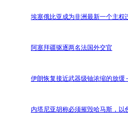
埃塞俄比亚成为非洲最新一个主权
阿塞拜疆驱逐两名法国外交官
伊朗恢复接近武器级铀浓缩的放缓 – 
内塔尼亚胡称必须摧毁哈马斯，以