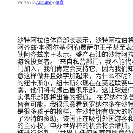
Written by
Abdullah
in
体育
沙特阿拉伯体育部长表示，沙特阿拉伯将
阿齐兹·本·图尔基·阿勒费萨尔王子甚至
勒阿齐兹亲王表示，盛产石油的沙特阿拉
游说投资者。 “来自私营部门，我不能代
门加入，我们肯定会支持它，因为我们知
意这样做并且数字加起来，为什么不呢？
的纽卡斯尔，纽卡斯尔现在在英超联赛中
露，他们将考虑出售俱乐部，这让球迷们
实俱乐部即将出售的报道。 在罗纳尔多
皆有可能，我很乐意看到罗纳尔多在沙特
是很多孩子的榜样，在沙特拥有庞大的粉
了沙特的资助，该国正在吸引外国游客和企
的主办权，申办世界杯的机会将会增加。 
杯进行谈判。 “世界上任何国家都愿意举