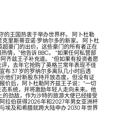
守的王国热衷于举办世界杯。 阿卜杜勒
星克里斯蒂亚诺·罗纳尔多的新家。 阿卜杜
英超豪门的出价，这些豪门的所有者正在
，”他告诉 BBC。 “如果任何私营部
阿齐兹王子补充道。 “但如果有投资者愿
批评，去年它抢购了英格兰常年表现不佳
布 37 岁的罗纳尔多离队几小时后透
表示他们对新股东持开放态度，但没有证
报价后，阿卜杜勒阿齐兹王子说：“一切
生态系统，并将激励年轻人走向未来。他
台上的劲敌，作为沙特的旅游大使已经接受
伯获得2026年和2027年男女亚洲杯
埃及和希腊就跨大陆申办 2030 年世界