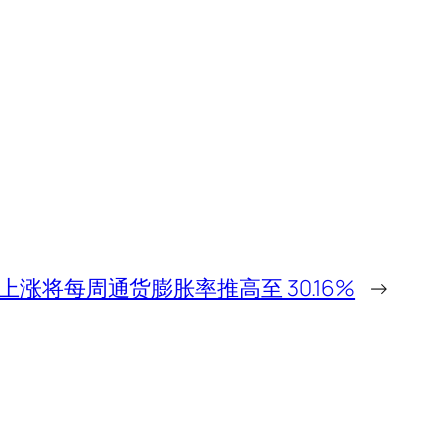
上涨将每周通货膨胀率推高至 30.16%
→