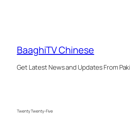
BaaghiTV Chinese
Get Latest News and Updates From Pak
Twenty Twenty-Five