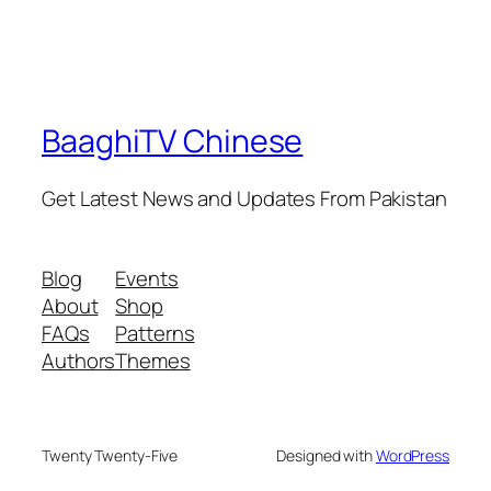
BaaghiTV Chinese
Get Latest News and Updates From Pakistan
Blog
Events
About
Shop
FAQs
Patterns
Authors
Themes
Twenty Twenty-Five
Designed with
WordPress