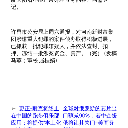
记。
许昌市公安局上周六通报，对河南新财富集
团涉嫌重大
犯罪
的案件侦办取得积极进展，
已抓获一批
犯罪
嫌疑人，并依法查封、扣
押、冻结一批涉案资金、资产。（完） (发稿
马蓉；审校 屈桂娟)
←
更正-耐克将终止
全球对俄罗斯的芯片出
在中国的跑步俱乐部
口骤减90%，若中企援
应用；将提供“本土化
俄将让其关门–美商务