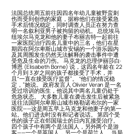
法国总统周五前往因四名年幼儿童被野蛮刺
伤而受到创伤的家庭，据称他们在接受紧急
手术后情况稳定，同时调查人员正在努力查
明一名叙利亚男子被拘留的动机。 总统埃马
纽埃尔马克龙和他的妻子布丽吉特一起前往
一家医院治疗四名儿童中的三名，他们在星
期四在阿尔卑斯山城市安锡的一个游乐园内
及其周围发生仍然无法解释的袭击事件中遭
受危及生命的刀伤。 马克龙的总理伊丽莎白·
博恩 (Elisabeth Borne) 说，这四名年龄在 22
个月到 3 岁之间的孩子都接受了手术，并
且“一直在接受医疗监督”。 “他们的情况稳
定，”她说。 政府发言人 Olivier Veran 是一名
受过培训的医生，他说其中两名儿童仍处于
危急状态。 大多数儿童在袭击发生后被紧急
送往法国阿尔卑斯山城市格勒诺布尔的一家
医院——这是周五早上马克龙和他妻子的第一
站。他们进去时没有和记者说话。 第四个受
伤的孩子正在邻国瑞士的日内瓦接受治疗。
四个孩子中有两个是法国人，另外两个是游
客——一个是英国人，另一个是荷兰人。 当局