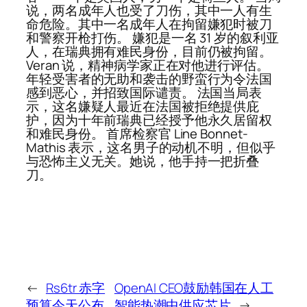
说，两名成年人也受了刀伤，其中一人有生
命危险。其中一名成年人在拘留嫌犯时被刀
和警察开枪打伤。 嫌犯是一名 31 岁的叙利亚
人，在瑞典拥有难民身份，目前仍被拘留。
Veran 说，精神病学家正在对他进行评估。
年轻受害者的无助和袭击的野蛮行为令法国
感到恶心，并招致国际谴责。 法国当局表
示，这名嫌疑人最近在法国被拒绝提供庇
护，因为十年前瑞典已经授予他永久居留权
和难民身份。 首席检察官 Line Bonnet-
Mathis 表示，这名男子的动机不明，但似乎
与恐怖主义无关。她说，他手持一把折叠
刀。
←
Rs6tr 赤字
OpenAI CEO鼓励韩国在人工
预算今天公布
智能热潮中供应芯片
→