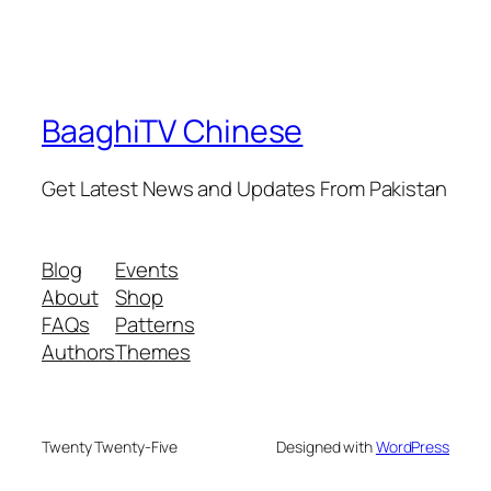
BaaghiTV Chinese
Get Latest News and Updates From Pakistan
Blog
Events
About
Shop
FAQs
Patterns
Authors
Themes
Twenty Twenty-Five
Designed with
WordPress