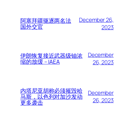
December 26,
阿塞拜疆驱逐两名法
国外交官
2023
December
伊朗恢复接近武器级铀浓
缩的放缓 – IAEA
26, 2023
内塔尼亚胡称必须摧毁哈
December
马斯，以色列对加沙发动
26, 2023
更多袭击