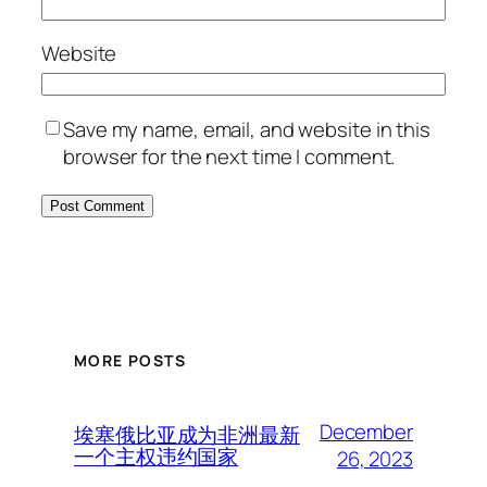
Website
Save my name, email, and website in this
browser for the next time I comment.
MORE POSTS
December
埃塞俄比亚成为非洲最新
一个主权违约国家
26, 2023