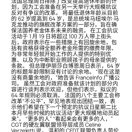
法国总理周日排除了改变提高退休年龄的计
划，因为工会准备在另一天举行大规模抗议
反对有争议的改革。 将最低退休年龄从目前
的 62 岁提高到 64 岁，是总统埃马纽埃尔·马
克龙推动的旗舰改革方案的一部分，旨在确
保法国养老金体系未来的融资。 在工会抗议
活动于 1 月 19 日将超过 100 万人带上街头
后，政府表示在一些措施上有回旋余地，包
括有资格获得全额养老金所需的缴费年限、
为非常年轻就开始工作的人提供的特别优
惠、以及为中断职业照顾孩子的母亲提供的
条款。 但总理伊丽莎白博恩周日表示，64 岁
的标题年龄限制没有讨论的余地。 “现在这是
没有商量余地的，”她告诉 FranceInfo 广播公
司。 虽然工会对政府准备就该计划的部分内
容进行谈判表示欢迎，但他们表示，拟议的
64 年规则必须取消。 法国的八个主要工会称
改革“不公平”，罕见地表现出团结一致，表
示他们希望在下一个预定的抗议日星期二比
本月早些时候的抗议活动“更大规模地动员起
来”。 “更多的人” “看起来会有更多的人，”
CGT 的硬左翼联盟领导层成员 Celine
Verzeletti 说。 温和的 CFDT 联盟负责人劳伦