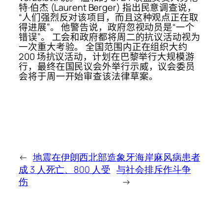
特·伯杰 (Laurent Berger) 指出民意调查说，
“人们强烈反对该项目，而且这种观点正在取
得进展”。 他警告说，政府忽视动员是“一个
错误”。 工会和政府都将周二的抗议活动视为
一次重大考验。 全国范围内正在组织大约
200 场抗议活动，计划在巴黎举行大规模游
行，最终在国民议会外举行示威，议会委员
会将于周一开始审查该法律草案。
←
地震在伊朗西北部造
象牙海岸麻风病患者
成 3 人死亡、800 人受
与社会排斥作斗争
伤
→