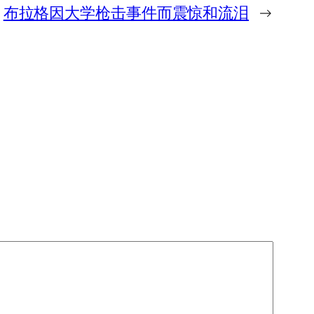
布拉格因大学枪击事件而震惊和流泪
→