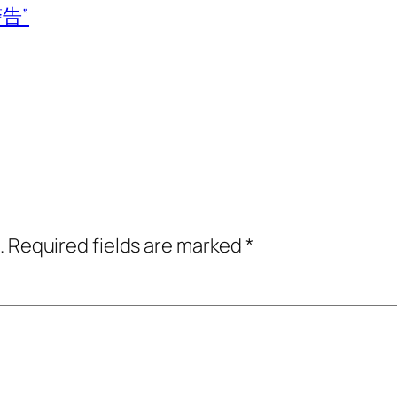
告”
.
Required fields are marked
*