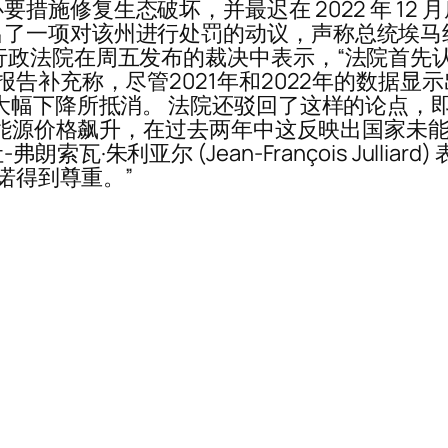
措施修复生态破坏，并最迟在 2022 年 12
了一项对该州进行处罚的动议，声称总统埃马
行政法院在周五发布的裁决中表示，“法院首先
报告补充称，尽管2021年和2022年的数据
的大幅下降所抵消。 法院还驳回了这样的论点
致的能源价格飙升，在过去两年中这反映出国家未
·朱利亚尔 (Jean-François Julli
承诺得到尊重。”