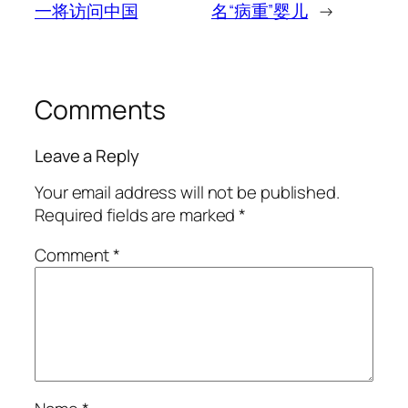
一将访问中国
名“病重”婴儿
→
Comments
Leave a Reply
Your email address will not be published.
Required fields are marked
*
Comment
*