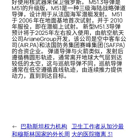
好使用核武器来保卫俄罗斯。 M51.3导弹是
M51的升级版，M51是一种三级海陆战略弹道
导弹，设计用于从法国海军潜艇发射。 M51
于 2006 年在地面基地首次试射，并于 2010
年服役，即在潜艇上试射。 新型M51.3导弹
预计将于2025年左右投入使用，由航空航天
公司ArianeGroup开发，该公司是空中客车公
司(AIR.PA)和法国防务集团赛峰集团(SAF.PA)
的合资企业。 弹道导弹与火箭类似，发射后
遵循椭圆形轨迹，通常离开地球大气层到达
较低的太空，这与巡航导弹不同，巡航导弹
通常在低空遵循直线轨迹，由连续推力提供
动力，直到到达目标。
←
巴勒斯坦权力机构
卫生工作者从加沙最
和穆斯林国家的外长周
大的医院撤离 31