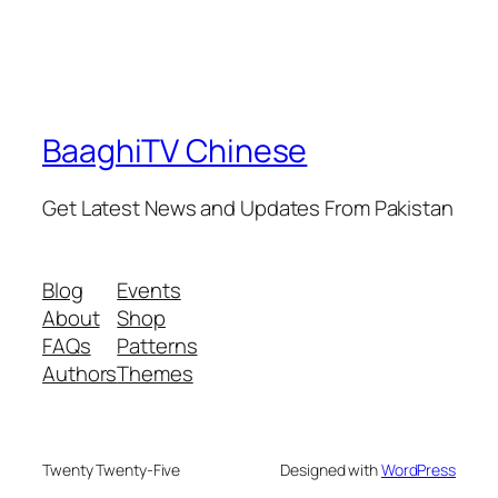
BaaghiTV Chinese
Get Latest News and Updates From Pakistan
Blog
Events
About
Shop
FAQs
Patterns
Authors
Themes
Twenty Twenty-Five
Designed with
WordPress