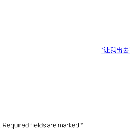
“让我出
.
Required fields are marked
*