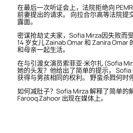
在最后一次听证会上，法院拒绝向 PEMRA 发出
前妻提出的请求。 向拉合尔高等法院提交了一份
露面。
密谋抢劫丈夫家，Sofia Mirza因
14 岁女儿 Zainab Omar 和 Z
和母亲一起生活。
在与引渡女演员索菲亚·米尔扎 (Sofia M
她的头发？他给出了简单的提示， Sofia 
获得与男孩相同的权利。 野蛮杀戮何时
如何减肚子？Sofia Mirza 解释了简单
Farooq Zahoor 出现在媒体上。