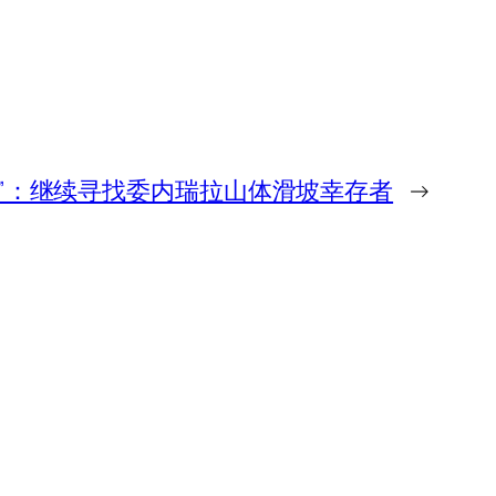
去”：继续寻找委内瑞拉山体滑坡幸存者
→