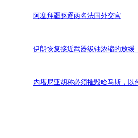
阿塞拜疆驱逐两名法国外交官
伊朗恢复接近武器级铀浓缩的放缓 – 
内塔尼亚胡称必须摧毁哈马斯，以