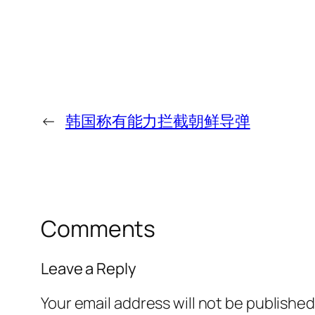
←
韩国称有能力拦截朝鲜导弹
Comments
Leave a Reply
Your email address will not be published