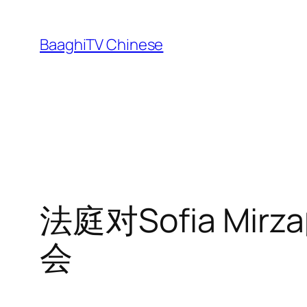
Skip
to
BaaghiTV Chinese
content
法庭对Sofia M
会