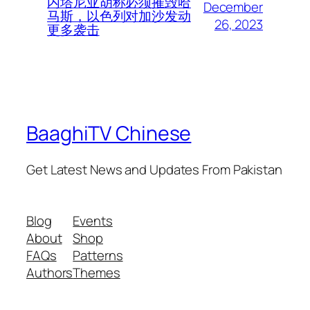
内塔尼亚胡称必须摧毁哈
December
马斯，以色列对加沙发动
26, 2023
更多袭击
BaaghiTV Chinese
Get Latest News and Updates From Pakistan
Blog
Events
About
Shop
FAQs
Patterns
Authors
Themes