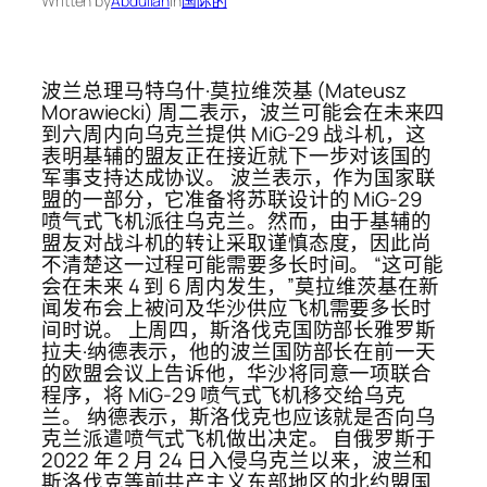
Written by
Abdullah
in
国际的
波兰总理马特乌什·莫拉维茨基 (Mateusz
Morawiecki) 周二表示，波兰可能会在未来四
到六周内向乌克兰提供 MiG-29 战斗机，这
表明基辅的盟友正在接近就下一步对该国的
军事支持达成协议。 波兰表示，作为国家联
盟的一部分，它准备将苏联设计的 MiG-29
喷气式飞机派往乌克兰。然而，由于基辅的
盟友对战斗机的转让采取谨慎态度，因此尚
不清楚这一过程可能需要多长时间。 “这可能
会在未来 4 到 6 周内发生，”莫拉维茨基在新
闻发布会上被问及华沙供应飞机需要多长时
间时说。 上周四，斯洛伐克国防部长雅罗斯
拉夫·纳德表示，他的波兰国防部长在前一天
的欧盟会议上告诉他，华沙将同意一项联合
程序，将 MiG-29 喷气式飞机移交给乌克
兰。 纳德表示，斯洛伐克也应该就是否向乌
克兰派遣喷气式飞机做出决定。 自俄罗斯于
2022 年 2 月 24 日入侵乌克兰以来，波兰和
斯洛伐克等前共产主义东部地区的北约盟国