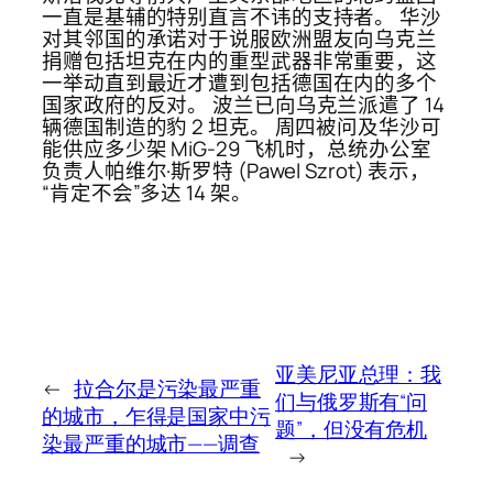
一直是基辅的特别直言不讳的支持者。 华沙
对其邻国的承诺对于说服欧洲盟友向乌克兰
捐赠包括坦克在内的重型武器非常重要，这
一举动直到最近才遭到包括德国在内的多个
国家政府的反对。 波兰已向乌克兰派遣了 14
辆德国制造的豹 2 坦克。 周四被问及华沙可
能供应多少架 MiG-29 飞机时，总统办公室
负责人帕维尔·斯罗特 (Pawel Szrot) 表示，
“肯定不会”多达 14 架。
亚美尼亚总理：我
←
拉合尔是污染最严重
们与俄罗斯有“问
的城市，乍得是国家中污
题”，但没有危机
染最严重的城市——调查
→