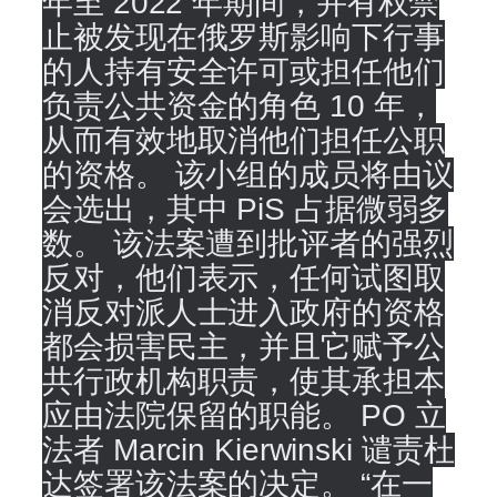
年至 2022 年期间，并有权禁
止被发现在俄罗斯影响下行事
的人持有安全许可或担任他们
负责公共资金的角色 10 年，
从而有效地取消他们担任公职
的资格。 该小组的成员将由议
会选出，其中 PiS 占据微弱多
数。 该法案遭到批评者的强烈
反对，他们表示，任何试图取
消反对派人士进入政府的资格
都会损害民主，并且它赋予公
共行政机构职责，使其承担本
应由法院保留的职能。 PO 立
法者 Marcin Kierwinski 谴责杜
达签署该法案的决定。 “在一