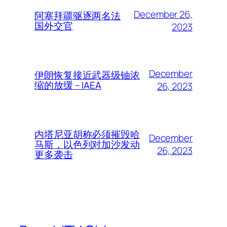
December 26,
阿塞拜疆驱逐两名法
国外交官
2023
December
伊朗恢复接近武器级铀浓
缩的放缓 – IAEA
26, 2023
内塔尼亚胡称必须摧毁哈
December
马斯，以色列对加沙发动
26, 2023
更多袭击