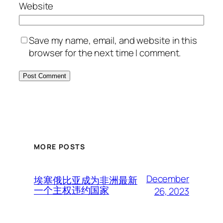
Website
Save my name, email, and website in this
browser for the next time I comment.
MORE POSTS
December
埃塞俄比亚成为非洲最新
一个主权违约国家
26, 2023