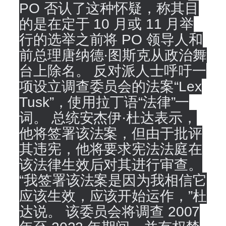
PO 否认了这种怀疑，称其目
的是在定于 10 月或 11 月举
行的选举之前将 PO 领导人和
前总理唐纳德·图斯克从政治舞
台上除名。 反对派人士呼吁一
项设立调查委员会的法案“Lex
Tusk”，使用拉丁语“法律”一
词。 总统安杰伊·杜达表示，
他将签署该法案，但由于批评
其违宪，他将要求宪法法庭在
该法律生效后对其进行审查。
“我签署该法案是因为我相信它
应该生效，应该开始运作，”杜
达说。 该委员会将调查 2007