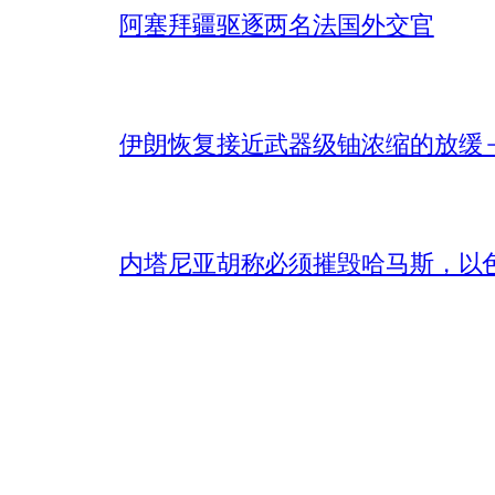
阿塞拜疆驱逐两名法国外交官
伊朗恢复接近武器级铀浓缩的放缓 – 
内塔尼亚胡称必须摧毁哈马斯，以