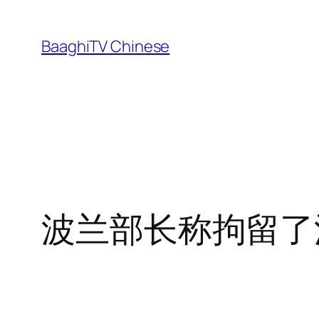
Skip
to
BaaghiTV Chinese
content
波兰部长称拘留了