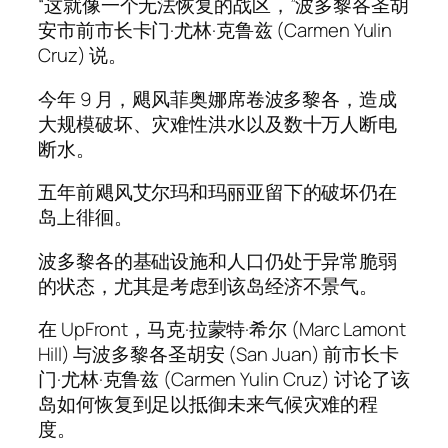
“这就像一个无法恢复的战区，”波多黎各圣胡
安市前市长卡门·尤林·克鲁兹 (Carmen Yulin
Cruz) 说。
今年 9 月，飓风菲奥娜席卷波多黎各，造成
大规模破坏、灾难性洪水以及数十万人断电
断水。
五年前飓风艾尔玛和玛丽亚留下的破坏仍在
岛上徘徊。
波多黎各的基础设施和人口仍处于异常脆弱
的状态，尤其是考虑到该岛经济不景气。
在 UpFront，马克·拉蒙特·希尔 (Marc Lamont
Hill) 与波多黎各圣胡安 (San Juan) 前市长卡
门·尤林·克鲁兹 (Carmen Yulin Cruz) 讨论了该
岛如何恢复到足以抵御未来气候灾难的程
度。