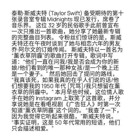
泰勒·斯威夫特 (Taylor Swift) 备受期待的第十
张录音室专辑 Midnights 现已发行，席卷了
音乐界。 这位 32 岁的民俗歌手此前曾宣布
一次只推出一首歌曲，她分享了她最新专辑
的完整曲目列表。 令粉丝们惊讶的是，斯威
夫特还在午夜时谈到了她与相恋六年的男友
乔·阿尔文的订婚传闻。 斯威夫特以一首名为
“薰衣草阴霾”的歌曲打开专辑，歌词中写
道：“他们一直在问我/我是否会成为你的新
娘/他们看到的唯一那种女孩/是一个晚上还
是一个妻子。” 然后她回击了提问的路线，
“我真该死，如果我真的在乎人们说的话/他
们想要我的 1950 年代 [咒骂]/我只想留在薰
衣草的阴霾中。” 本月早些时候，这位情人歌
手在她的 Instagram 上取笑了这首歌，并分
享说她是在看电视剧《广告狂人》时第一次
知道“薰衣草阴霾”这个词的。 “我查了一下，
因为我觉得它听起来很酷，”斯威夫特说。
“事实证明，这是 50 年代常用的短语，他们
只会描述相爱。”