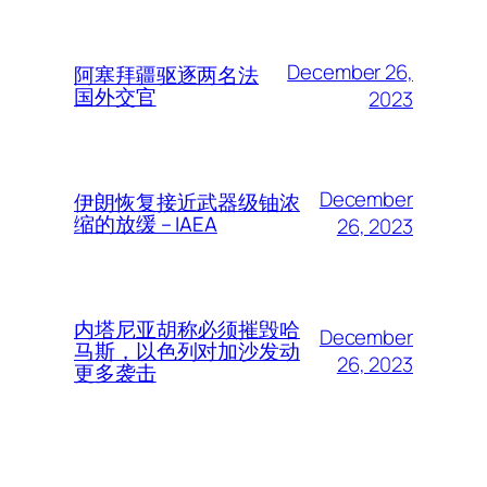
December 26,
阿塞拜疆驱逐两名法
国外交官
2023
December
伊朗恢复接近武器级铀浓
缩的放缓 – IAEA
26, 2023
内塔尼亚胡称必须摧毁哈
December
马斯，以色列对加沙发动
26, 2023
更多袭击