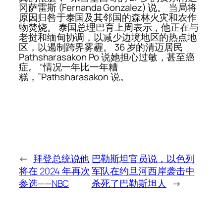
冈萨雷斯 (Fernanda Gonzalez) 说。 当局将
原因归咎于泰国及其邻国的森林火灾和农作
物焚烧。 泰国总理巴育上周表示，他正在与
老挝和缅甸协调，以减少边境地区的热点地
区，以遏制跨界雾霾。 36 岁的清迈居民
Pathsharasakon Po 说她担心过敏，甚至癌
症。 “情况一年比一年糟
糕，”Pathsharasakon 说。
←
拜登总统说他
巴勒斯坦官员说，以色列
将在 2024 年再次
军队在约旦河西岸袭击中
参选——NBC
杀死了巴勒斯坦人
→