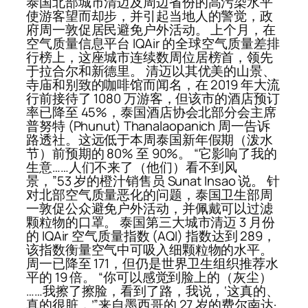
泰国北部城市清迈及周边省份的高污染水平
使游客望而却步，并引起当地人的警觉，政
府周一敦促居民避免户外活动。 上个月，在
空气质量信息平台 IQAir 的全球空气质量差排
行榜上，这座城市连续数周位居榜首，领先
于拉合尔和新德里。 清迈以其优美的山景、
寺庙和别致的咖啡馆而闻名，在 2019 年大流
行前接待了 1080 万游客，但该市的酒店预订
率已降至 45%，泰国酒店协会北部分会主席
普努特 (Phunut) Thanalaopanich 周一告诉
路透社。这远低于本周泰国新年假期（泼水
节）前预期的 80% 至 90%。 “它影响了我的
生意……人们不来了（他们）看不到风
景，”53 岁的橙汁销售员 Sunat Insao 说。 针
对北部空气质量恶化的问题，泰国卫生部周
一敦促公众避免户外活动，并佩戴可以过滤
颗粒物的口罩。 泰国第三大城市清迈 3 月份
的 IQAir 空气质量指数 (AQI) 指数达到 289，
该指数衡量空气中可吸入细颗粒物的水平。
周一已降至 171，但仍是世界卫生组织推荐水
平的 19 倍。 “你可以感觉到脸上的（灰尘）
……我擦了擦脸，看到了路，我说，‘这真的、
真的很脏，’”来自墨西哥的 27 岁的费尔南达·