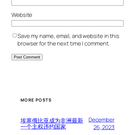
Website
Save my name, email, and website in this
browser for the next time I comment.
MORE POSTS
December
埃塞俄比亚成为非洲最新
一个主权违约国家
26, 2023