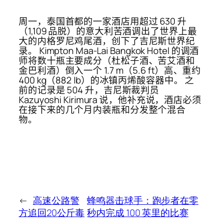
周一，泰国首都的一家酒店用超过 630 升
（1,109 品脱）的意大利苦酒调出了世界上最
大的内格罗尼鸡尾酒，创下了吉尼斯世界纪
录。 Kimpton Maa-Lai Bangkok Hotel 的调酒
师将数十瓶主要成分（杜松子酒、苦艾酒和
金巴利酒）倒入一个 1.7 m（5.6 ft）高、重约
400 kg（882 lb）的冰镇丙烯酸容器中。 之
前的记录是 504 升，吉尼斯裁判员
Kazuyoshi Kirimura 说，他补充说，酒店必须
在接下来的几个月内装瓶和分发整个混合
物。
←
高速公路警
蜂鸣器击球手：跑步者在零
方追回20公斤毒
秒内完成 100 英里的比赛