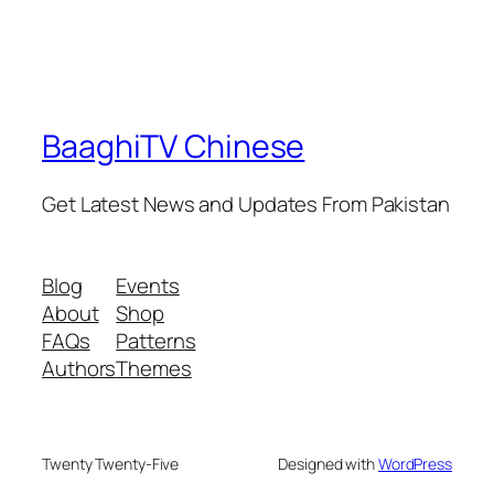
BaaghiTV Chinese
Get Latest News and Updates From Pakistan
Blog
Events
About
Shop
FAQs
Patterns
Authors
Themes
Twenty Twenty-Five
Designed with
WordPress