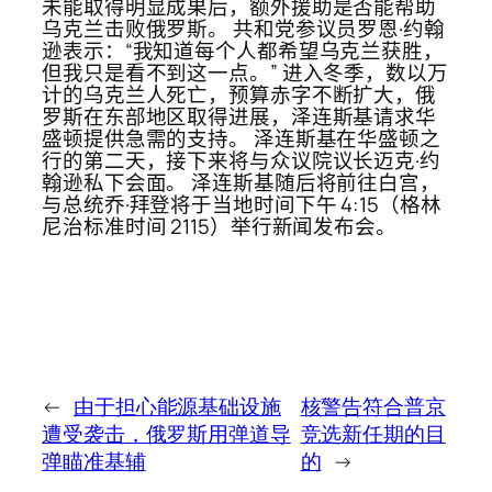
未能取得明显成果后，额外援助是否能帮助
乌克兰击败俄罗斯。 共和党参议员罗恩·约翰
逊表示：“我知道每个人都希望乌克兰获胜，
但我只是看不到这一点。” 进入冬季，数以万
计的乌克兰人死亡，预算赤字不断扩大，俄
罗斯在东部地区取得进展，泽连斯基请求华
盛顿提供急需的支持。 泽连斯基在华盛顿之
行的第二天，接下来将与众议院议长迈克·约
翰逊私下会面。 泽连斯基随后将前往白宫，
与总统乔·拜登将于当地时间下午 4:15（格林
尼治标准时间 2115）举行新闻发布会。
←
由于担心能源基础设施
核警告符合普京
遭受袭击，俄罗斯用弹道导
竞选新任期的目
弹瞄准基辅
的
→