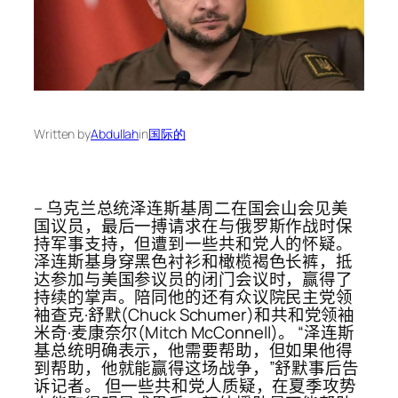
Written by
Abdullah
in
国际的
– 乌克兰总统泽连斯基周二在国会山会见美
国议员，最后一搏请求在与俄罗斯作战时保
持军事支持，但遭到一些共和党人的怀疑。
泽连斯基身穿黑色衬衫和橄榄褐色长裤，抵
达参加与美国参议员的闭门会议时，赢得了
持续的掌声。陪同他的还有众议院民主党领
袖查克·舒默(Chuck Schumer)和共和党领袖
米奇·麦康奈尔(Mitch McConnell)。 “泽连斯
基总统明确表示，他需要帮助，但如果他得
到帮助，他就能赢得这场战争，”舒默事后告
诉记者。 但一些共和党人质疑，在夏季攻势