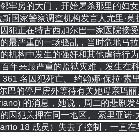
毗邻牢房的大门，开始屠杀那里的妇女
拉斯国家警察调查机构发言人尤里·莫拉
囚犯正在特古西加尔巴一家医院接受治疗
生的最严重的一场骚乱，当时危地马拉
的机构中发生的强奸和其他虐待行为。
发生了百年来最严重的监狱灾难，发生
 名囚犯死亡。 约翰娜·保拉·索里亚诺·尤
古西加尔巴的停尸房外等待有关她母亲玛丽贝尔·尤
 Soriano) 的消息，她说，周二的
关押在同一地区。 索里亚诺·尤塞达 (S
arrio 18 成员）失去了控制，一