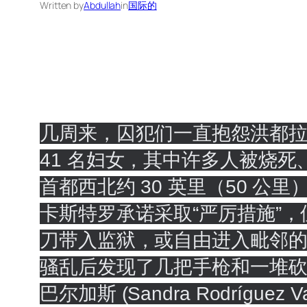
Written by
Abdullah
in
国际的
几周来，囚犯们一直抱怨洪都
41 名妇女，其中许多人被烧
首都西北约 30 英里（50 
卡斯特罗承诺采取“严厉措施”，但
刀带入监狱，或自由进入毗邻的
骚乱后发现了几把手枪和一堆砍
巴尔加斯 (Sandra Rodríg