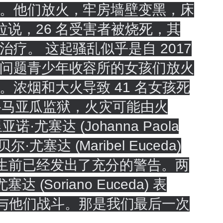
。他们放火，牢房墙壁变黑，床
说，26 名受害者被烧死，其
。 这起骚乱似乎是自 2017
问题青少年收容所的女孩们放火
浓烟和大火导致 41 名女孩死
在科马亚瓜监狱，火灾可能由火
塞达 (Johanna Paola
塞达 (Maribel Euceda)
悲剧发生前已经发出了充分的警告。两
oriano Euceda) 表
直在与他们战斗。那是我们最后一次