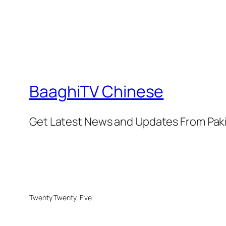
BaaghiTV Chinese
Get Latest News and Updates From Pak
Twenty Twenty-Five