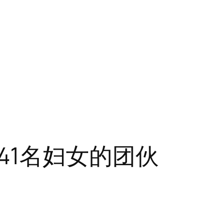
41名妇女的团伙