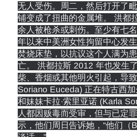
无人受伤。周二，然后打开了
铺变成了扭曲的金属堆。 洪都
余人被枪杀或刺伤。至少有七名
年以来中美洲女性拘留中心发
焚烧床垫，以抗议这个人满为患
亡。 洪都拉斯 2012 年也
柴、香烟或其他明火引起，导致 361
Soriano Euceda) 正在特
和妹妹卡拉·索里亚诺 (Karla
人都因贩毒而受审，但与已定罪的囚犯
示，他们周日告诉她，“他们（B