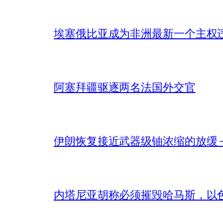
埃塞俄比亚成为非洲最新一个主权
阿塞拜疆驱逐两名法国外交官
伊朗恢复接近武器级铀浓缩的放缓 – 
内塔尼亚胡称必须摧毁哈马斯，以