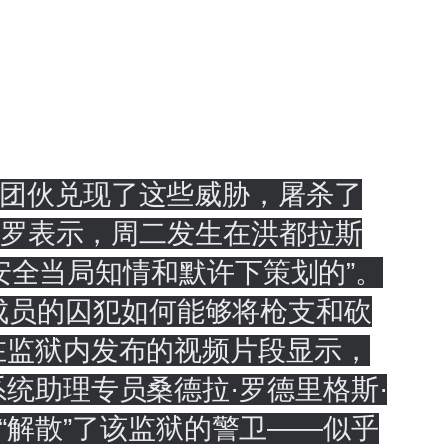
团伙兑现了这些威胁，屠杀了
特罗表示，周二发生在洪都拉斯
在安全当局知情和默许下策划的”。
帮派成员的囚犯如何能够将枪支和砍
在监狱内发布的视频片段显示，
统助理专员桑德拉·罗德里格斯·
，袭击者“解散”了该监狱的警卫——似乎