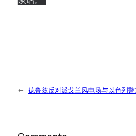
谈话。”
←
德鲁兹反对派戈兰风电场与以色列警