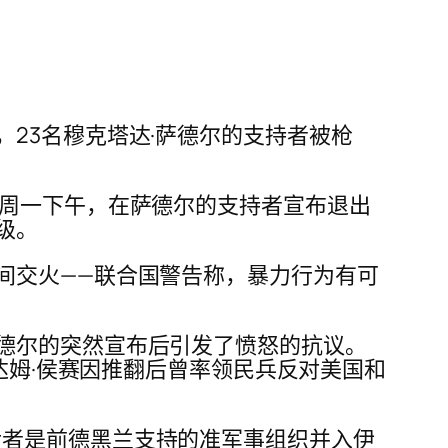
23名穆克塔达·萨德尔的支持者被枪
 周一下午，在萨德尔的支持者宣布退出
级。
间交火——联合国警告称，暴力行为有可
德尔的突然宣布后引发了愤怒的抗议。
萨达姆·侯赛因推翻后曾率领民兵反对美国和
冲突，后者是前德黑兰支持的准军事组织并入伊