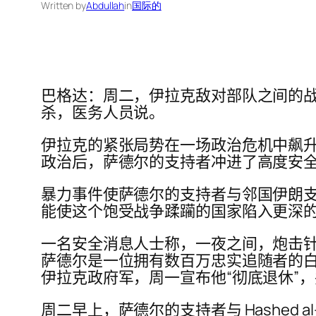
Written by
Abdullah
in
国际的
巴格达：周二，伊拉克敌对部队之间的战
杀，医务人员说。
伊拉克的紧张局势在一场政治危机中飙升
政治后，萨德尔的支持者冲进了高度安
暴力事件使萨德尔的支持者与邻国伊朗
能使这个饱受战争蹂躏的国家陷入更深
一名安全消息人士称，一夜之间，炮击
萨德尔是一位拥​​有数百万忠实追随者的
伊拉克政府军，周一宣布他“彻底退休”，
周二早上，萨德尔的支持者与 Hashed