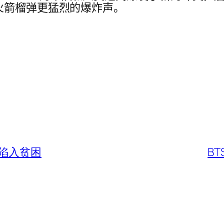
火箭榴弹更猛烈的爆炸声。
陷入贫困
B