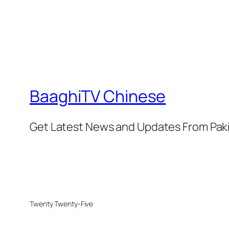
BaaghiTV Chinese
Get Latest News and Updates From Pak
Twenty Twenty-Five