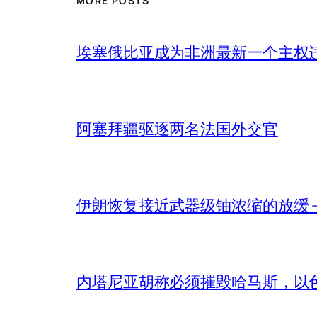
MORE POSTS
埃塞俄比亚成为非洲最新一个主权
阿塞拜疆驱逐两名法国外交官
伊朗恢复接近武器级铀浓缩的放缓 – 
内塔尼亚胡称必须摧毁哈马斯，以