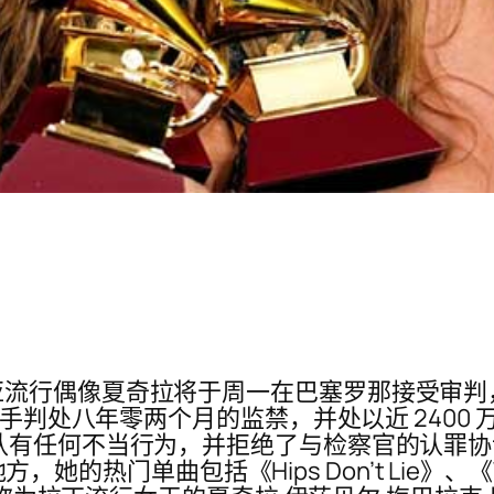
流行偶像夏奇拉将于周一在巴塞罗那接受审判，罪
歌手判处八年零两个月的监禁，并处以近 2400 
认有任何不当行为，并拒绝了与检察官的认罪协
，她的热门单曲包括《Hips Don’t Lie》、《Whe