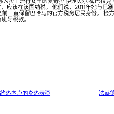
丁流行女王的夏奇拉·伊莎贝尔·梅巴拉克·里波尔 (Shaki
，应该在该国纳税。 他们说，2011年她与巴
年之前一直保留巴哈马的官方税务居民身份。 检
西班牙税款。
里约热内卢的炎热表演
法赫德