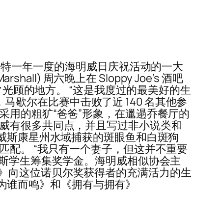
韦斯特一年一度的海明威日庆祝活动的一大
l) 周六晚上在 Sloppy Joe’s 酒吧
特时经常光顾的地方。 “这是我度过的最美好的生
，马歇尔在比赛中击败了近 140 名其他参
采用的粗犷“爸爸”形象，在邋遢乔餐厅的
明威有很多共同点，并且写过非小说类和
在威斯康星州水域捕获的斑眼鱼和白斑狗
。 “我只有一​​个妻子，但这并不重要
凯斯学生筹集奖学金。海明威相似协会主
明威日》向这位诺贝尔奖获得者的充满活力的生
丧钟为谁而鸣》和《拥有与拥有》