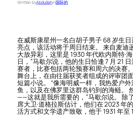
Written by
Abdullah
in
国际的
在威斯康星州一名白胡子男子 68 岁
亮点，该活动将于周日结束。 来自麦迪逊的退休电视
大放异彩，这里是 1930 年代欧内斯特·海
日，”马歇尔说，他的生日恰逢 7 月 21
赛者，比赛包括两轮预赛和周六的决赛。
舞台上，在由往届获奖者组成的评审团面
短篇小说。 “像海明威一样，我热爱户
鱼，以及在佛罗里达群岛钓到的海鲢。 然
——这就是我所需要的，”马歇尔说。 
席大卫·道格拉斯估计，他们在 2023 
活方式和文学遗产致敬，他于 1931 年