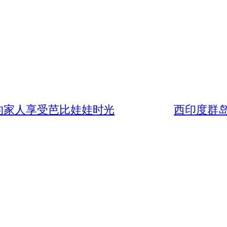
ak) 的家人享受芭比娃娃时光
西印度群