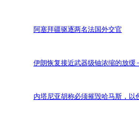
阿塞拜疆驱逐两名法国外交官
伊朗恢复接近武器级铀浓缩的放缓 – 
内塔尼亚胡称必须摧毁哈马斯，以