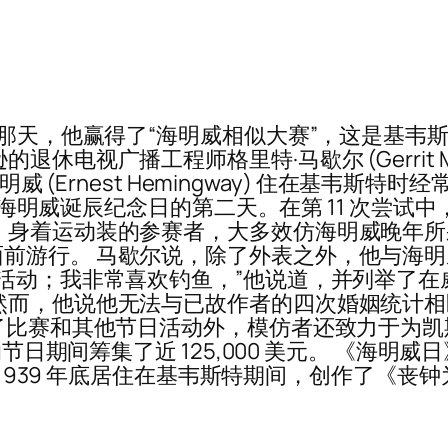
生日那天，他赢得了“海明威相似大赛”，这是基
广播工程师格里特·马歇尔 (Gerrit Marshal
明威 (Ernest Hemingway) 住在基韦斯
 日海明威诞辰纪念日的第二天。在第 11 次尝试中
 身着运动装的参赛者，大多效仿海明威晚年所
前游行。 马歇尔说，除了外表之外，他与海
外活动；我非常喜欢钓鱼，”他说道，并列举了
而，他说他无法与已故作者的四次婚姻统计相匹配
除了比赛和其他节日活动外，模仿者还致力于为
年的节日期间筹集了近 125,000 美元。 《海
至 1939 年底居住在基韦斯特期间，创作了《