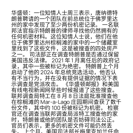
华盛顿：一位知情人士周三表示，唐纳德特
朗普聘请的一个团队在前总统位于佛罗里达
州的家中发现了至少两份机密记录。 一名联
邦法官指示特朗普的律师寻找他仍然拥有的
任何机密材料。这位知情人士说，他们在他
位于佛罗里达州棕榈滩的家中的一个储藏室
里找到了这些文件，这是被搜查的四处房产
之一。 司法部正在调查特朗普是​​否通过保留
美国违反法律。 2021 年 1 月离任后的政府记
录，其中一些被标记为绝密。 特朗普上个月
启动了他的 2024 年总统竞选活动，他否认
有不当行为，并在没有提供证据的情况下表
示调查是党派攻击。 《华盛顿邮报》和美国
有线电视新闻网早些时候报道了这些搜查。
联邦调查局特工在 8 月 8 日法庭批准搜查他
在棕榈滩的 Mar-a-Lago 庄园期间查获了数千
份文件，其中约 100 份被标记为机密。 检察
官还在调查当联邦调查局派特工搜查他的家
时，特朗普或他的团队是否妨碍司法公正。
官员们表示，更多的机密文件可能仍然丢
失。 上个月，美国司法部长梅里克加兰任命