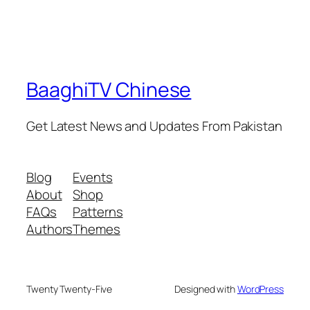
BaaghiTV Chinese
Get Latest News and Updates From Pakistan
Blog
Events
About
Shop
FAQs
Patterns
Authors
Themes
Twenty Twenty-Five
Designed with
WordPress