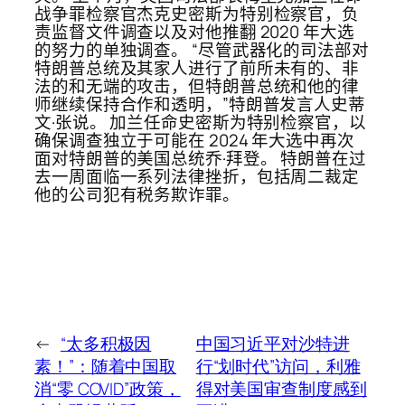
战争罪检察官杰克史密斯为特别检察官，负
责监督文件调查以及对他推翻 2020 年大选
的努力的单独调查。 “尽管武器化的司法部对
特朗普总统及其家人进行了前所未有的、非
法的和无端的攻击，但特朗普总统和他的律
师继续保持合作和透明，”特朗普发言人史蒂
文·张说。 加兰任命史密斯为特别检察官，以
确保调查独立于可能在 2024 年大选中再次
面对特朗普的美国总统乔·拜登。 特朗普在过
去一周面临一系列法律挫折，包括周二裁定
他的公司犯有税务欺诈罪。
←
“太多积极因
中国习近平对沙特进
素！”：随着中国取
行“划时代”访问，利雅
消“零 COVID”政策，
得对美国审查制度感到