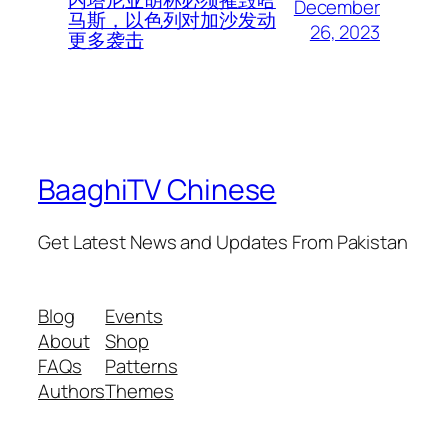
December
马斯，以色列对加沙发动
26, 2023
更多袭击
BaaghiTV Chinese
Get Latest News and Updates From Pakistan
Blog
Events
About
Shop
FAQs
Patterns
Authors
Themes