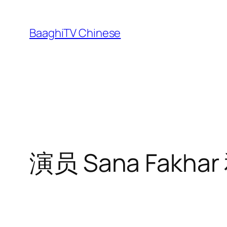
Skip
to
BaaghiTV Chinese
content
演员 Sana Fak