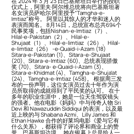
在 2024 年 3 月 23 日巴基斯坦日举行的授职
仪式上，阿里夫·阿尔维总统将向巴基斯坦著
名女演员萨哈尔·阿里授予“Tamgha-e-
Imtiaz”称号。 阿里以其惊人的才华和迷人的
表演而闻名。 8月14日，总统宣布总共694个
民事奖项，包括Nishan-e-Imtiaz（7）、
Hilal-e-Pakistan（2）、Hilal-e-
Shujaat（1）、Hilal-e-Iimtiaz（26）、Hilal-
e-Iimtiaz（26） -e-Quaid-i-Azam (18)
Sitara-e-Pakistan (1)、Sitara-e-Shujaat
(20)、Sitara-e-Imtiaz (60)、总统表现骄傲
奖 (70)、Sitara- e-Quaid-i-Azam (3)、
Sitara-e-Khidmat (4)、Tamgha-e-Shuja’at
(24)、Tamgha-e-Imtiaz (458)。 根据周三发
布的一份声明，这位女演员过去十年作为演
员所取得的成就得到了平民奖的认可。 在十
多年的职业生涯中，她是一位天生驾驭镜头
的强者。他在电影《妈妈》中与传奇人物 Sri
Devi 和 Nawazuddin Siddiqui 的表演，以及最
近上映的与 Shabana Azmi、Lilly James 和
Ethan Hawke 合作的好莱坞电影《爱与它有
什么关系》，都获得了评论界和商业上的赞
誉。巴基斯坦边境。 她在银幕上总是给人一