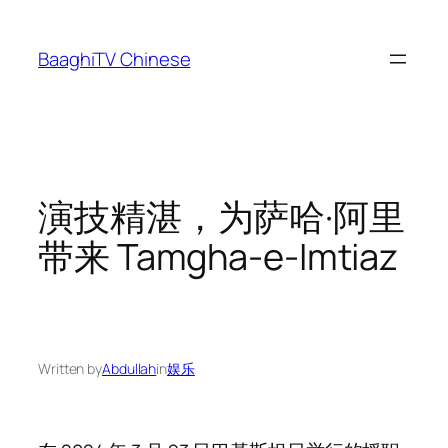
Skip
to
BaaghiTV Chinese
content
演技精湛，为萨哈·阿里
带来 Tamgha-e-Imtiaz
Written by
Abdullah
in
娱乐