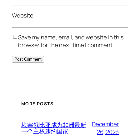
Website
Save my name, email, and website in this
browser for the next time I comment.
MORE POSTS
December
埃塞俄比亚成为非洲最新
一个主权违约国家
26, 2023