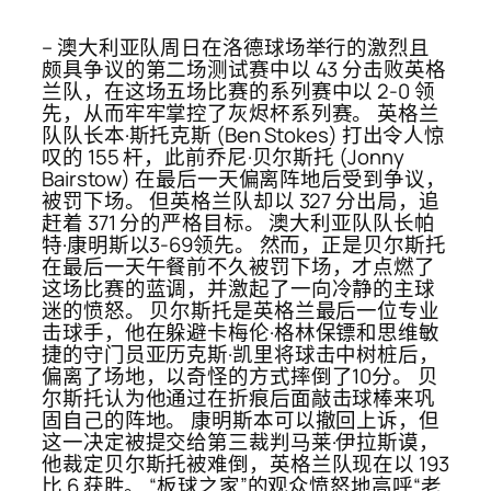
– 澳大利亚队周日在洛德球场举行的激烈且
颇具争议的第二场测试赛中以 43 分击败英格
兰队，在这场五场比赛的系列赛中以 2-0 领
先，从而牢牢掌控了灰烬杯系列赛。 英格兰
队队长本·斯托克斯 (Ben Stokes) 打出令人惊
叹的 155 杆，此前乔尼·贝尔斯托 (Jonny
Bairstow) 在最后一天偏离阵地后受到争议，
被罚下场。 但英格兰队却以 327 分出局，追
赶着 371 分的严格目标。 澳大利亚队队长帕
特·康明斯以3-69领先。 然而，正是贝尔斯托
在最后一天午餐前不久被罚下场，才点燃了
这场比赛的蓝调，并激起了一向冷静的主球
迷的愤怒。 贝尔斯托是英格兰最后一位专业
击球手，他在躲避卡梅伦·格林保镖和思维敏
捷的守门员亚历克斯·凯里将球击中树桩后，
偏离了场地，以奇怪的方式摔倒了10分。 贝
尔斯托认为他通过在折痕后面敲击球棒来巩
固自己的阵地。 康明斯本可以撤回上诉，但
这一决定被提交给第三裁判马莱·伊拉斯谟，
他裁定贝尔斯托被难倒，英格兰队现在以 193
比 6 获胜。 “板球之家”的观众愤怒地高呼“老