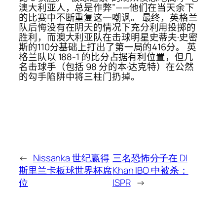
澳大利亚人，总是作弊”——他们在当天余下
的比赛中不断重复这一嘲讽。 最终，英格兰
队后悔没有在阴天的情况下充分利用投掷的
胜利，而澳大利亚队在击球明星史蒂夫·史密
斯的110分基础上打出了第一局的416分。 英
格兰队以 188-1 的比分占据有利位置，但几
名击球手（包括 98 分的本·达克特）在公然
的勾手陷阱中将三柱门扔掉。
←
Nissanka 世纪赢得
三名恐怖分子在 DI
斯里兰卡板球世界杯席
Khan IBO 中被杀：
位
ISPR
→