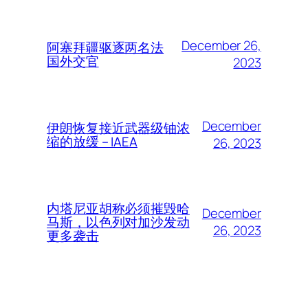
December 26,
阿塞拜疆驱逐两名法
国外交官
2023
December
伊朗恢复接近武器级铀浓
缩的放缓 – IAEA
26, 2023
内塔尼亚胡称必须摧毁哈
December
马斯，以色列对加沙发动
26, 2023
更多袭击