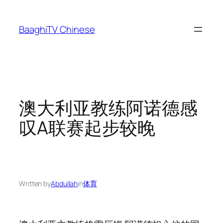
Skip
to
BaaghiTV Chinese
content
澳大利亚教练阿诺德感
叹A联赛起步较晚
Written by
Abdullah
in
体育