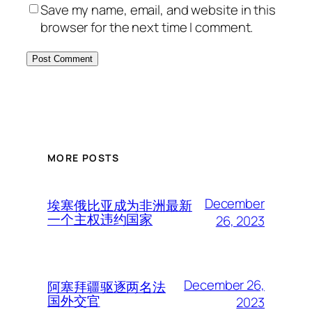
Save my name, email, and website in this
browser for the next time I comment.
MORE POSTS
December
埃塞俄比亚成为非洲最新
一个主权违约国家
26, 2023
December 26,
阿塞拜疆驱逐两名法
国外交官
2023