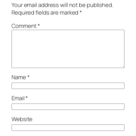
Your email address will not be published.
Required fields are marked
*
Comment
*
Name
*
Email
*
Website