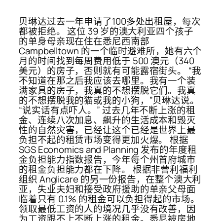
贝琳达过去一年申请了100多处出租屋，每次
都被拒绝。 这位 39 岁的澳大利亚四个孩子
的单身母亲现在住在悉尼西南部
Campbelltown 的一个临时避难所，她有六个
月的时间找到每周费用低于 500 澳元（340
美元）的房子，否则就有可能露宿街头。 “我
不知道在那之后我应该去哪里。我有一个装
满家具的房子，我真的不想摆脱它们。我真
的不想摆脱我的猫或我的小狗，”贝琳达说。
“说实话有点吓人。” 过去几年不断上涨的租
金、连续八次加息、飙升的生活成本和毁灭
性的自然灾害，已经让这个已经是世界上最
负担不起的租赁市场变得更加火爆。 根据
SGS Economics and Planning 发布的年度租
金负担能力指数报告，今年每个州首府城市
的租金负担能力都在下降。 根据非营利福利
组织 Anglicare 的另一份报告，在整个澳大利
亚，失业夫妇和接受政府援助的单亲父母面
临着只有 0.1% 的租金可以负担得起的市场。
领取最低工资的人的境况几乎没有改善，因
为工资跟不上不断上涨的租金。悉尼被房地