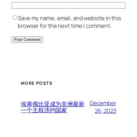
Save my name, email, and website in this
browser for the next time I comment.
MORE POSTS
December
埃塞俄比亚成为非洲最新
一个主权违约国家
26, 2023