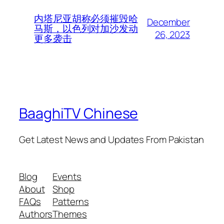
内塔尼亚胡称必须摧毁哈
December
马斯，以色列对加沙发动
26, 2023
更多袭击
BaaghiTV Chinese
Get Latest News and Updates From Pakistan
Blog
Events
About
Shop
FAQs
Patterns
Authors
Themes