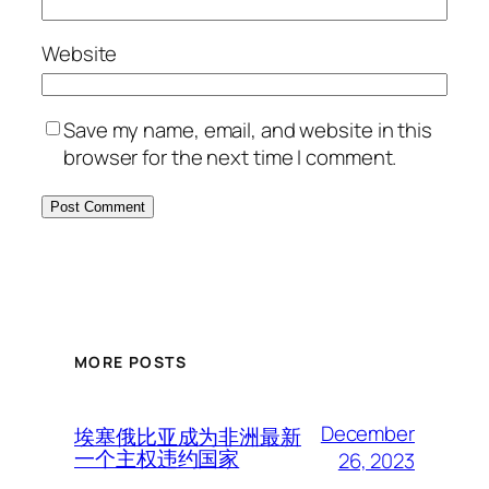
Website
Save my name, email, and website in this
browser for the next time I comment.
MORE POSTS
December
埃塞俄比亚成为非洲最新
一个主权违约国家
26, 2023