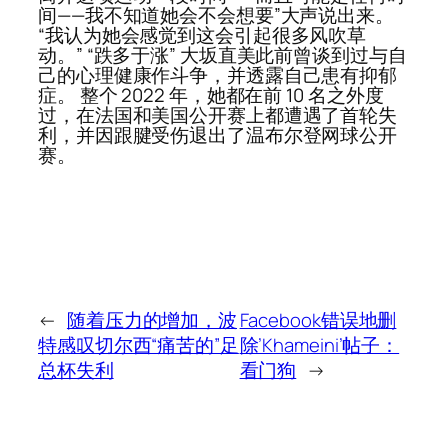
间——我不知道她会不会想要”大声说出来。
“我认为她会感觉到这会引起很多风吹草
动。” “跌多于涨” 大坂直美此前曾谈到过与自
己的心理健康作斗争，并透露自己患有抑郁
症。 整个 2022 年，她都在前 10 名之外度
过，在法国和美国公开赛上都遭遇了首轮失
利，并因跟腱受伤退出了温布尔登网球公开
赛。
←
随着压力的增加，波
Facebook错误地删
特感叹切尔西“痛苦的”足
除’Khameini’帖子：
总杯失利
看门狗
→