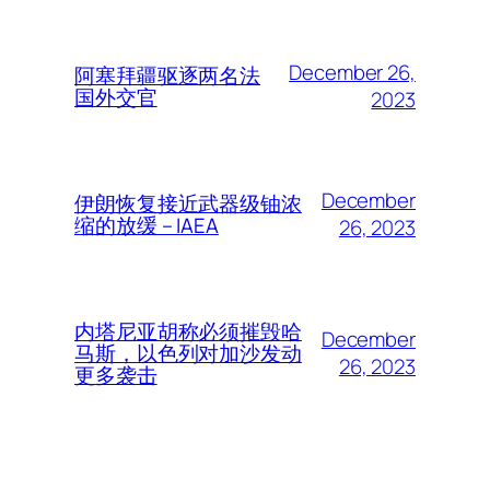
December 26,
阿塞拜疆驱逐两名法
国外交官
2023
December
伊朗恢复接近武器级铀浓
缩的放缓 – IAEA
26, 2023
内塔尼亚胡称必须摧毁哈
December
马斯，以色列对加沙发动
26, 2023
更多袭击