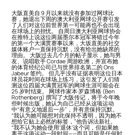
大阪直美自 9 月以来就没有参加过网球比
赛，她退出下周的澳大利亚网球公开赛引发
了人们对这位前世界第一可能再也不会出现
在球场上的担忧。 自周日澳大利亚网球协会
在推特上说这位两届墨尔本冠军将错过今年
的第一个大满贯赛事以来，大坂直美的社交
媒体账户一直保持沉默，没有给出她缺席的
理由。 大阪过去几个月的帖子显示，她与男
友、说唱歌手 Cordae 周游欧洲，并宣布她
的体育经纪公司已与世界排名第二的 Ons
Jabeur 签约​​。 但几乎没有证据表明这位日本
球员花时间在球场上练习，这引发了人们猜
测这位四届大满贯冠军的网球生涯可能会在
25 岁时结束。 网球作家本·罗森博格 (Ben
Rothenberg) 撰写了大阪传记，将于今年晚
些时候出版，她认为自己已经从这项运动
中“有意义地退后一步”，并有意保持沉默。
“我认为她可能想对此保持不透明，因为她不
想给它贴上必然的标签，”他告诉法新社。
“我不认为她会使用‘退休’这个词，但如果她
离开这项运动一段时间——而且可能是任何时