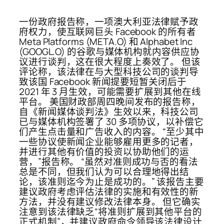
一份政府报告称，一项澳大利亚法律赋予政
府权力，使互联网巨头 Facebook 的所有者
Meta Platforms (META.O) 和 Alphabet Inc
(GOOGL.O) 的谷歌与媒体机构就内容供应协
议进行谈判，这在很大程度上奏效了。 但该
评论称，该法律在与大型科技公司的谈判导
致该国 Facebook 新闻提要短暂关闭后于
2021 年 3 月生效，可能需要扩展到其他在线
平台。 美国财政部周四晚间发布的报告称，
自《新闻媒体谈判法》生效以来，科技公司
已与媒体机构签署了 30 多项协议，以补偿它
们产生点击量和广告收入的内容。 “至少其中
一些协议使新闻企业能够雇用更多的记者，
并进行其他有价值的投资以协助他们的运
营，”报告称。 “虽然对准则成功与否的看法
总是不同，但我们认为可以合理地得出结
论，该准则迄今为止是成功的。” 该报告主要
建议政府考虑评估法律的实施和有效性的新
方法，并没有建议修改法律本身。 但它确实
注意到该法律缺乏“将准则扩展到其他平台的
正式机制”，并建议政府命令领导该法律设计