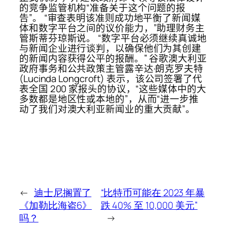
的竞争监管机构“准备关于这个问题的报
告”。 “审查表明该准则成功地平衡了新闻媒
体和数字平台之间的议价能力，”助理财务主
管斯蒂芬琼斯说。 “数字平台必须继续真诚地
与新闻企业进行谈判，以确保他们为其创建
的新闻内容获得公平的报酬。” 谷歌澳大利亚
政府事务和公共政策主管露辛达·朗克罗夫特
(Lucinda Longcroft) 表示，该公司签署了代
表全国 200 家报头的协议，“这些媒体中的大
多数都是地区性或本地的”，从而“进一步推
动了我们对澳大利亚新闻业的重大贡献”。
←
迪士尼搁置了
“比特币可能在 2023 年暴
《加勒比海盗6》
跌 40% 至 10,000 美元”
吗？
→