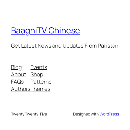
BaaghiTV Chinese
Get Latest News and Updates From Pakistan
Blog
Events
About
Shop
FAQs
Patterns
Authors
Themes
Twenty Twenty-Five
Designed with
WordPress